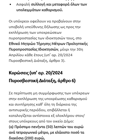
Ασφαλή 
συλλογή και μεταφορά όλων των 
υπολειμμάτων καθαρισμού.
Οι υπόχρεοι οφείλουν να προβαίνουν στην 
υποβολή υπεύθυνης δήλωσης ως προς την 
εκπλήρωση των υποχρεώσεων 
πυροπροστασίας των ιδιοκτησιών τους, στο 
Εθνικό Μητρώο Τήρησης Μέτρων Προληπτικής 
Πυροπροστασίας Ιδιοκτησιών
, μέχρι την 30η 
Απριλίου κάθε έτους (υπ’ αρ. 20/2024 
Πυροσβεστική Διάταξη, άρθρο 3).
Κυρώσεις (υπ’ αρ. 20/2024 
Πυροσβεστική Διάταξη, άρθρο 6)
Σε περίπτωση μη συμμόρφωσης των υπόχρεων 
στην εκπλήρωση της υποχρέωσης καθαρισμού 
και συντήρησης καθ’ όλη τη διάρκεια της 
αντιπυρικής περιόδου, επιβάλλεται ή 
καταλογίζεται αντίστοιχα εξ ολοκλήρου στον/
στους υπόχρεους από τον οικείο Δήμο:
(α)
Πρόστιμο πενήντα (50) λεπτών του ευρώ 
ανά τετραγωνικό μέτρο, με ελάχιστο ποσό τα 
διακόσια (200) ευρώ,