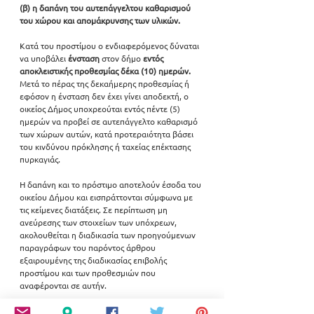
(β) η δαπάνη του αυτεπάγγελτου καθαρισμού 
του χώρου και απομάκρυνσης των υλικών.
Κατά του προστίμου ο ενδιαφερόμενος δύναται 
να υποβάλει 
ένσταση 
στον δήμο 
εντός 
αποκλειστικής προθεσμίας δέκα (10) ημερών. 
Μετά το πέρας της δεκαήμερης προθεσμίας ή 
εφόσον η ένσταση δεν έχει γίνει αποδεκτή, ο 
οικείος Δήμος υποχρεούται εντός πέντε (5) 
ημερών να προβεί σε αυτεπάγγελτο καθαρισμό 
των χώρων αυτών, κατά προτεραιότητα βάσει 
του κινδύνου πρόκλησης ή ταχείας επέκτασης 
πυρκαγιάς.
Η δαπάνη και το πρόστιμο αποτελούν έσοδα του 
οικείου Δήμου και εισπράττονται σύμφωνα με 
τις κείμενες διατάξεις. Σε περίπτωση μη 
ανεύρεσης των στοιχείων των υπόχρεων, 
ακολουθείται η διαδικασία των προηγούμενων 
παραγράφων του παρόντος άρθρου 
εξαιρουμένης της διαδικασίας επιβολής 
προστίμου και των προθεσμιών που 
αναφέρονται σε αυτήν.
Στους υπόχρεους που δεν υποβάλλουν την 