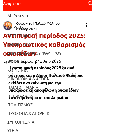
Ανάρτηση
All Posts
Ορίζοντες | Παλαιό Φάληρο
All Posts
24 Μαρ 2025
Αντιπυρική περίοδος 2025:
EDITORIALS
Υποχρεωτικός καθαρισμός
ΑΘΛΗΤΙΣΜΟΣ
οικοπέδων
ΔΗΜΟΣ ΠΑΛΑΙΟΥ ΦΑΛΗΡΟΥ
Έγινε ενημέρωση:
12 Απρ 2025
ΙΣΤΟΡΙΑ
Η αντιπυρική περίοδος 2025 ξεκινά 
ΚΟΙΝΩΝΙΑ
σύντομα και ο Δήμος Παλαιού Φαλήρου 
ΟΙΚΟΝΟΜΙΑ & ΑΓΟΡΑ
εκδίδει ανακοίνωση για την 
ΠΑΙΔΙ & ΠΑΙΔΕΙΑ
υποχρεωτική αποψίλωση οικοπέδων 
ΠΕΡΙΒΑΛΛΟΝ
κατά την διάρκεια του Απριλίου 
ΠΟΛΙΤΙΣΜΟΣ
ΠΡΟΣΩΠΑ & ΑΠΟΨΕΙΣ
ΣΥΓΚΟΙΝΩΝΙΑ
ΥΓΕΙΑ