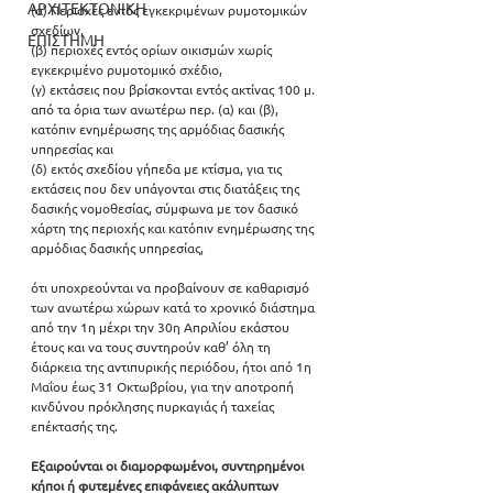
ΑΡΧΙΤΕΚΤΟΝΙΚΗ
(α) Περιοχές εντός εγκεκριμένων ρυμοτομικών 
σχεδίων,
ΕΠΙΣΤΗΜΗ
(β) περιοχές εντός ορίων οικισμών χωρίς 
εγκεκριμένο ρυμοτομικό σχέδιο,
(γ) εκτάσεις που βρίσκονται εντός ακτίνας 100 μ. 
από τα όρια των ανωτέρω περ. (α) και (β), 
κατόπιν ενημέρωσης της αρμόδιας δασικής 
υπηρεσίας και
(δ) εκτός σχεδίου γήπεδα με κτίσμα, για τις 
εκτάσεις που δεν υπάγονται στις διατάξεις της 
δασικής νομοθεσίας, σύμφωνα με τον δασικό 
χάρτη της περιοχής και κατόπιν ενημέρωσης της 
αρμόδιας δασικής υπηρεσίας, 
ότι υποχρεούνται να προβαίνουν σε καθαρισμό 
των ανωτέρω χώρων κατά το χρονικό διάστημα 
από την 1η μέχρι την 30η Απριλίου εκάστου 
έτους και να τους συντηρούν καθ’ όλη τη 
διάρκεια της αντιπυρικής περιόδου, ήτοι από 1η 
Μαΐου έως 31 Οκτωβρίου, για την αποτροπή 
κινδύνου πρόκλησης πυρκαγιάς ή ταχείας 
επέκτασής της.
Εξαιρούνται οι διαμορφωμένοι, συντηρημένοι 
κήποι ή φυτεμένες επιφάνειες ακάλυπτων 