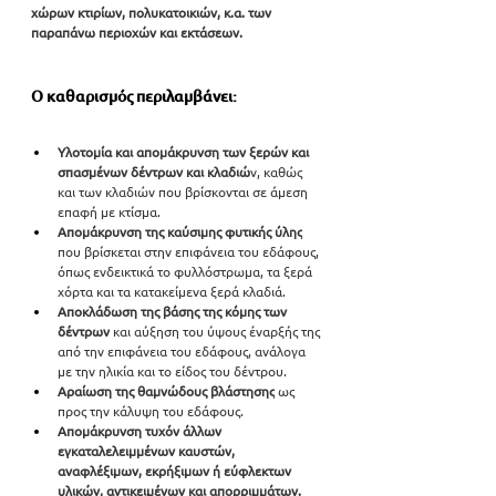
χώρων κτιρίων, πολυκατοικιών, κ.α. των 
παραπάνω περιοχών και εκτάσεων.
Ο καθαρισμός περιλαμβάνει:
Υλοτομία και απομάκρυνση των ξερών και 
σπασμένων δέντρων και κλαδιώ
ν, καθώς 
και των κλαδιών που βρίσκονται σε άμεση 
επαφή με κτίσμα.
Απομάκρυνση της καύσιμης φυτικής ύλης
που βρίσκεται στην επιφάνεια του εδάφους, 
όπως ενδεικτικά το φυλλόστρωμα, τα ξερά 
χόρτα και τα κατακείμενα ξερά κλαδιά.
Αποκλάδωση της βάσης της κόμης των 
δέντρων
 και αύξηση του ύψους έναρξής της 
από την επιφάνεια του εδάφους, ανάλογα 
με την ηλικία και το είδος του δέντρου.
Αραίωση της θαμνώδους βλάστησης
 ως 
προς την κάλυψη του εδάφους.
Απομάκρυνση τυχόν άλλων 
εγκαταλελειμμένων καυστών, 
αναφλέξιμων, εκρήξιμων ή εύφλεκτων 
υλικών, αντικειμένων και απορριμμάτων.