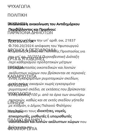
ΨΥΧΑΓΩΓΙΑ
ΠΟΛΙΤΙΚΗ
ΕΚΚΛΗΣΙΑ
Αναλυτικά η ανακοίνωση του Αντιδημάρχου 
Περιβάλλοντος και Πρασίνου:
ΠΑΡΑΠΟΝΑ ΔΗΜΟΤΩΝ
Έχοντας υπ' όψιν τ
ην υπ’ αριθ. οικ. 21837 
ΤΕΧΝΟΛΟΓΙΑ
Φ.700.20/2024 απόφαση του Υφυπουργού 
ΔΡΟΜΟΙ & ΠΕΖΟΔΡΟΜΙΑ
Κλιματικής Κρίσης και Πολιτικής Προστασίας για 
την
 υπ' αρ. 20/2024 Πυροσβεστική Διάταξη  
ΕΡΓΑ & ΥΠΟΔΟΜΕΣ
περί καθορισμού προληπτικών μέτρων 
ΕΡΓΑΣΙΑ
πυροπροστασίας οικοπεδικών και λοιπών 
ακάλυπτων χώρων που βρίσκονται σε περιοχές 
ΚΑΘΑΡΙΟΤΗΤΑ
εντός εγκεκριμένων ρυμοτομικών σχεδίων, 
εντός ορίων οικισμών χωρίς εγκεκριμένο 
ΦΙΛΟΖΩΙΑ
ρυμοτομικό σχέδιο, σε εκτάσεις που βρίσκονται 
ΨΥΧΟΛΟΓΙΑ
εντός ακτίνας 100 μ. από τα όρια των ανωτέρω 
περιοχών, καθώς και σε εκτός σχεδίου γήπεδα 
Lifestyle
με κτίσμα»
, ο Δήμος Παλαιού Φαλήρου 
ενημερώνει τους 
ιδιοκτήτες, νομείς, 
Νεολαία
επικαρπωτές, μισθωτές ή υπομισθωτές 
ΠΑΛΑΙΟ ΦΑΛΗΡΟ
οικοπεδικών και λοιπών ακάλυπτων χώρων
 που 
βρίσκονται σε:
ΦΙΛΑΝΘΡΩΠΙΑ