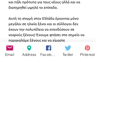
και πάλι πρότυπα για τους νέους αλλά και να 
διατηρηθεί υψηλό το επίπεδο.
Αυτή τη στιγμή στην Ελλάδα έρχονται μόνο 
μεγάλοι σε ηλικία ξένοι και οι σύλλογοι δεν 
έχουν την πολυτέλεια να επενδύσουν σε 
νεαρούς ξένους! Έχουμε φτάσει στο σημείο να 
παρακαλάμε ξένους και να είμαστε 
αναγκασμένοι να παίρνουμε αθλητές που είναι 
38 χρονών γιατί κάποιος πρέπει να αποτελέσει 
Email
Address
Facebook
Twitter
Pinterest
πρότυπο για τα παιδιά.
Το βόλεϊ σήμερα δυστυχώς απέχει παρασάγγας 
από αυτό που θα έπρεπε να είναι. Μιλάγαμε 
τόσα χρόνια για την ανάπτυξη του αθλητισμού 
και το βόλεϊ δεν είναι πουθενά. Πρέπει να 
μπούμε στα σχολεία, να φτιαχτούν γήπεδα 
ακόμα και ανοικτά και πρέπει να 
πολλαπλασιαστεί η παραγωγή αθλητών.
Αν δεν γίνουν αυτά δεν υπάρχει μέλλον κι έτσι 
μοιραία
 θα υποβαθμίσω τον Φλοίσβο
 και είμαι 
σίγουρος ότι κι άλλοι σαν εμένα θα κάνουν το 
ίδιο. Ζητάω από όλες τις ομάδες να 
συναντηθούμε και να μιλήσουμε με τον 