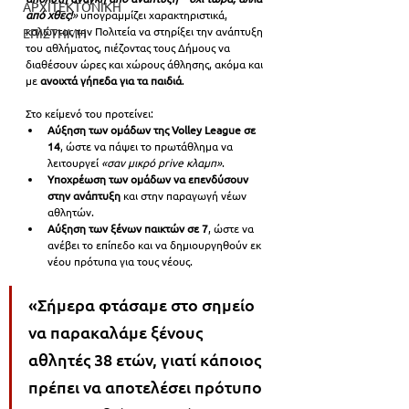
ΑΡΧΙΤΕΚΤΟΝΙΚΗ
από χθες!
» 
υπογραμμίζει χαρακτηριστικά, 
καλώντας την Πολιτεία να στηρίξει την ανάπτυξη 
ΕΠΙΣΤΗΜΗ
του αθλήματος, πιέζοντας τους Δήμους να 
διαθέσουν ώρες και χώρους άθλησης, ακόμα και 
με 
ανοιχτά γήπεδα για τα παιδιά
.
Στο κείμενό του προτείνει:
Αύξηση των ομάδων της Volley League σε 
14
, ώστε να πάψει το πρωτάθλημα να 
λειτουργεί 
«σαν μικρό prive κλαμπ»
.
Υποχρέωση των ομάδων να επενδύσουν 
στην ανάπτυξη
 και στην παραγωγή νέων 
αθλητών.
Αύξηση των ξένων παικτών σε 7
, ώστε να 
ανέβει το επίπεδο και να δημιουργηθούν εκ 
νέου πρότυπα για τους νέους.
«Σήμερα φτάσαμε στο σημείο 
να παρακαλάμε ξένους 
αθλητές 38 ετών, γιατί κάποιος 
πρέπει να αποτελέσει πρότυπο 