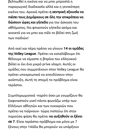
βελτιωθεί η εικόνα και να μπει μπροστά η 
παραγωγική διαδικασία αλλά και η γενικότερη 
εικόνα του. Αρχικά πρέπει
 η κεντρική εξουσία να 
πιέσει τους Δημάρχους σε όλη την επικράτεια να 
δώσουν ώρες και γήπεδα
 για την άσκηση του 
αθλήματος. Να φτιαχτούν γήπεδα ακόμα και 
ανοικτά για να μπει και πάλι το βόλεϊ στη ζωή 
των παιδιών!
Από εκεί και πέρα πρέπει να γίνουν 
14 οι ομάδες 
της Volley League
. Πρέπει να καταλάβουμε ότι 
θέλουμε να είμαστε η βιτρίνα του ελληνικού 
βόλεϊ κι όχι ένα μικρό prive κλαμπ. Αυτές οι 
ομάδες που συμμετέχουν στην Volley League θα 
πρέπει υποχρεωτικά να επενδύσουν στην 
ανάπτυξη. Αυτή τη στιγμή το πρόβλημα είναι 
τεράστιο. 
Συμπληρωματικά -παρότι όσοι με γνωρίζουν θα 
ξαφνιαστούν γιατί πάντα φωνάζω υπέρ των 
Ελλήνων αθλητών και των ευκαιριών που 
πρέπει να παίρνουν- τώρα πιστεύω ότι στην 
παρούσα φάση θα πρέπει
 να αυξηθούν οι ξένοι 
σε 7
. Είναι τεράστιο πρόβλημα και μόνο με 7 
ξένους στην 14άδα θα μπορούν να υπάρξουν 