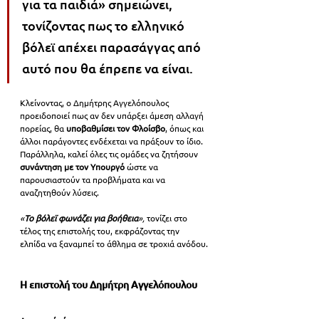
για τα παιδιά» σημειώνει, 
τονίζοντας πως το ελληνικό 
βόλεϊ απέχει παρασάγγας από 
αυτό που θα έπρεπε να είναι.
Κλείνοντας, ο Δημήτρης Αγγελόπουλος 
προειδοποιεί πως αν δεν υπάρξει άμεση αλλαγή 
πορείας, θα 
υποβαθμίσει τον Φλοίσβο
, όπως και 
άλλοι παράγοντες ενδέχεται να πράξουν το ίδιο. 
Παράλληλα, καλεί όλες τις ομάδες να ζητήσουν 
συνάντηση με τον Υπουργό
 ώστε να 
παρουσιαστούν τα προβλήματα και να 
αναζητηθούν λύσεις.
«
Το βόλεϊ φωνάζει για βοήθεια
», 
τονίζει στο 
τέλος της επιστολής του, εκφράζοντας την 
ελπίδα να ξαναμπεί το άθλημα σε τροχιά ανόδου.
Η επιστολή του Δημήτρη Αγγελόπουλου 