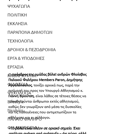
ΨΥΧΑΓΩΓΙΑ
ΠΟΛΙΤΙΚΗ
ΕΚΚΛΗΣΙΑ
ΠΑΡΑΠΟΝΑ ΔΗΜΟΤΩΝ
ΤΕΧΝΟΛΟΓΙΑ
ΔΡΟΜΟΙ & ΠΕΖΟΔΡΟΜΙΑ
ΕΡΓΑ & ΥΠΟΔΟΜΕΣ
ΕΡΓΑΣΙΑ
Ο 
πρόεδρος της ομάδας βόλεϊ ανδρών Φλοίσβος 
ΚΑΘΑΡΙΟΤΗΤΑ
Παλαιού Φαλήρου Members Paron, Δημήτρης 
ΦΙΛΟΖΩΙΑ
Αγγελόπουλος
, τονίζει αρχικά πως, παρά την 
εκτίμησή του προς τον Υπουργό Αθλητισμού κ. 
ΨΥΧΟΛΟΓΙΑ
Γιάννη Βρούτση
, είναι λάθος σε τέτοιες θέσεις να 
τοποθετούνται άνθρωποι εκτός αθλητισμού, 
Lifestyle
καθώς δεν γνωρίζουν από μέσα τις δυσκολίες 
Νεολαία
και τις παθογένειες που αντιμετωπίζουν τα 
αθλήματα και οι σύλλογοι.
ΠΑΛΑΙΟ ΦΑΛΗΡΟ
ΦΙΛΑΝΘΡΩΠΙΑ
«
Το βόλεϊ είναι πλέον σε οριακό σημείο. Έχει 
απόλυτη ανάγκη από ανάπτυξη – όχι τώρα, αλλά 