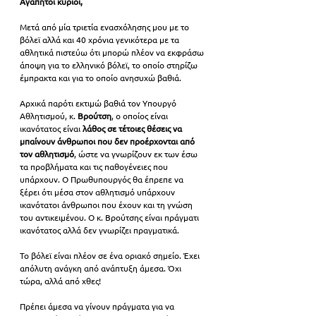
Αγαπητοί κύριοι,
Μετά από μία τριετία ενασχόλησης μου με το 
βόλεϊ αλλά και 40 χρόνια γενικότερα με τα 
αθλητικά πιστεύω ότι μπορώ πλέον να εκφράσω 
άποψη για το ελληνικό βόλεϊ, το οποίο στηρίζω 
έμπρακτα και για το οποίο ανησυχώ βαθιά.
Αρχικά παρότι εκτιμώ βαθιά τον Υπουργό 
Αθλητισμού, κ. 
Βρούτση
, ο οποίος είναι 
ικανότατος είναι 
λάθος σε τέτοιες θέσεις να 
μπαίνουν άνθρωποι που δεν προέρχονται από 
τον αθλητισμό
, ώστε να γνωρίζουν εκ των έσω 
τα προβλήματα και τις παθογένειες που 
υπάρχουν. Ο Πρωθυπουργός θα έπρεπε να 
ξέρει ότι μέσα στον αθλητισμό υπάρχουν 
ικανότατοι άνθρωποι που έχουν και τη γνώση 
του αντικειμένου. Ο κ. Βρούτσης είναι πράγματι 
ικανότατος αλλά δεν γνωρίζει πραγματικά. 
Το βόλεϊ είναι πλέον σε ένα οριακό σημείο. Έχει 
απόλυτη ανάγκη από ανάπτυξη άμεσα. Όχι 
τώρα, αλλά από χθες!
Πρέπει άμεσα να γίνουν πράγματα για να 