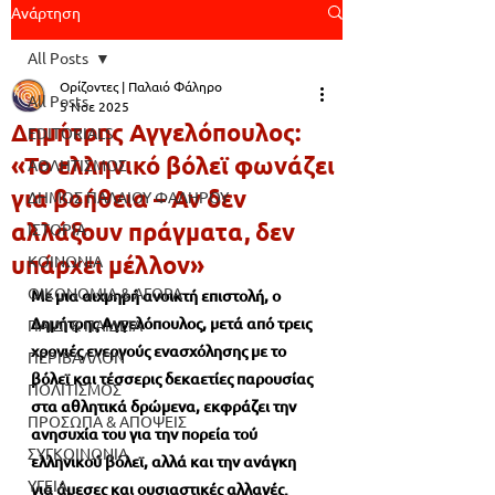
Ανάρτηση
All Posts
Ορίζοντες | Παλαιό Φάληρο
All Posts
5 Νοε 2025
Δημήτρης Αγγελόπουλος:
EDITORIALS
«Το ελληνικό βόλεϊ φωνάζει
ΑΘΛΗΤΙΣΜΟΣ
για βοήθεια – Αν δεν
ΔΗΜΟΣ ΠΑΛΑΙΟΥ ΦΑΛΗΡΟΥ
αλλάξουν πράγματα, δεν
ΙΣΤΟΡΙΑ
υπάρχει μέλλον»
ΚΟΙΝΩΝΙΑ
ΟΙΚΟΝΟΜΙΑ & ΑΓΟΡΑ
Με μια αιχμηρή ανοικτή επιστολή, ο 
Δημήτρης Αγγελόπουλος, μετά από τρεις 
ΠΑΙΔΙ & ΠΑΙΔΕΙΑ
χρονιές ενεργούς ενασχόλησης με το 
ΠΕΡΙΒΑΛΛΟΝ
βόλεϊ και τέσσερις δεκαετίες παρουσίας 
ΠΟΛΙΤΙΣΜΟΣ
στα αθλητικά δρώμενα, εκφράζει την 
ΠΡΟΣΩΠΑ & ΑΠΟΨΕΙΣ
ανησυχία του για την πορεία τού 
ΣΥΓΚΟΙΝΩΝΙΑ
ελληνικού βόλεϊ, αλλά και την ανάγκη 
ΥΓΕΙΑ
για άμεσες και ουσιαστικές αλλαγές.