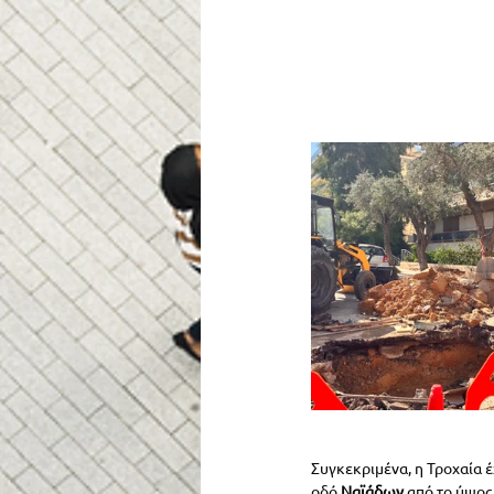
Συγκεκριμένα, η Τροχαία 
οδό 
Ναϊάδων 
από το ύψος 