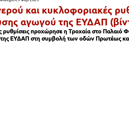
Ι & ΠΑΙΔΕΙΑ
ΠΕΡΙΒΑΛΛΟΝ
ΠΟΛΙΤΙΣΜΟΣ
ΠΡΟΣΩΠΑ
νερού και κυκλοφοριακές ρυ
σης αγωγού της ΕΥΔΑΠ (βίν
ΨΥΧΑΓΩΓΙΑ
ΠΟΛΙΤΙΚΗ
ΕΚΚΛΗΣΙΑ
ΠΑΡΑΠΟΝΑ ΔΗ
ς ρυθμίσεις προχώρησε η Τροχαία στο Παλαιό Φ
της ΕΥΔΑΠ στη συμβολή των οδών Πρωτέως κα
ΡΓΑ & ΥΠΟΔΟΜΕΣ
ΕΡΓΑΣΙΑ
ΚΑΘΑΡΙΟΤΗΤΑ
ΦΙΛΟΖ
ΑΙΟ ΦΑΛΗΡΟ
ΦΙΛΑΝΘΡΩΠΙΑ
ΑΡΧΙΤΕΚΤΟΝΙΚΗ
Ε