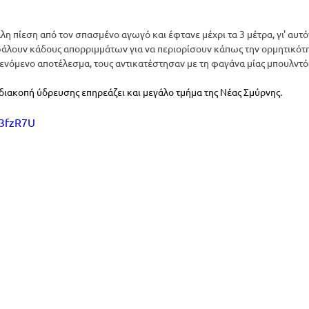
λη πίεση από τον σπασμένο αγωγό και έφτανε μέχρι τα 3 μέτρα, γι' αυτό
άλουν κάδους απορριμμάτων για να περιορίσουν κάπως την ορμητικότητ
ενόμενο αποτέλεσμα, τους αντικατέστησαν με τη φαγάνα μίας μπουλντό
ιακοπή ύδρευσης επηρεάζει και μεγάλο τμήμα της Νέας Σμύρνης.
t3fzR7U