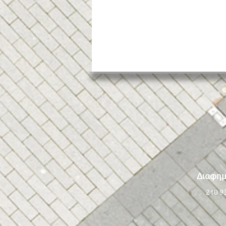
Έπεσε πάλι δέντρο και
Διαφημ
πλάκωσε αυτοκίνητα
210 9