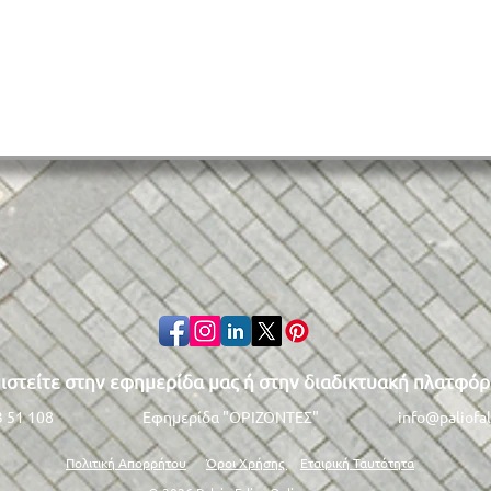
Άνοιξε πάλι το καπάκι του
Αυτο
ιστείτε στην εφημερίδα μας ή στην διαδικτυακή πλατφόρ
αγωγού της ΕΥΔΑΠ στη
STOP
λεωφόρο Ποσειδώνος
τραυ
3 51 108
Εφημερίδα "ΟΡΙΖΟΝΤΕΣ"
info@paliofal
μηχ
Πολιτική Απορρήτου
Όροι Χρήσης
Εταιρική Ταυτότητα