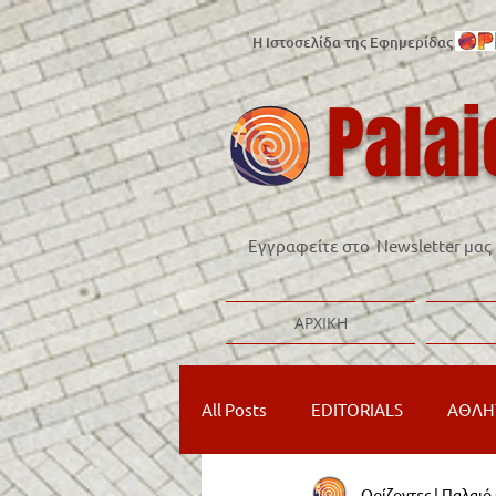
Η Ιστοσελίδα της Εφημερίδας
Palai
Εγγραφείτε στο Newsletter μας
ΑΡΧΙΚΗ
All Posts
EDITORIALS
ΑΘΛΗ
Ορίζοντες | Παλαι