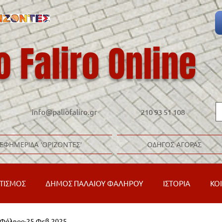
o Faliro Online
info@paliofaliro.gr
210 93 51 108
ΕΦΗΜΕΡΙΔΑ 'ΟΡΙΖΟΝΤΕΣ'
ΟΔΗΓΟΣ ΑΓΟΡΑΣ
ΤΙΣΜΟΣ
ΔΗΜΟΣ ΠΑΛΑΙΟΥ ΦΑΛΗΡΟΥ
ΙΣΤΟΡΙΑ
ΚΟ
ό Φάληρο
25 Φεβ 2025