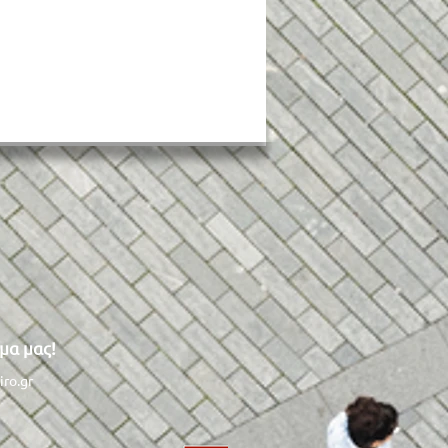
κίνητο παραβίασε
μα μας!
 σε διασταύρωση
ματίζοντας οδηγό
iro.gr
ανής