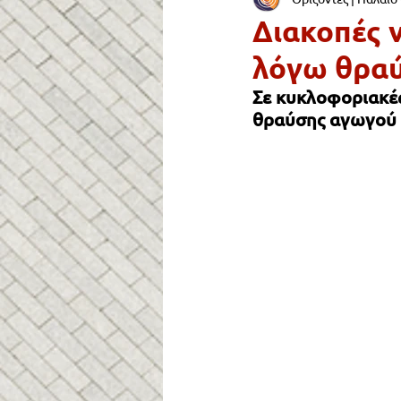
ΟΙΚΟΝΟΜΙΑ & ΑΓΟΡΑ
ΠΑΙΔ
Διακοπές 
λόγω θραύ
ΣΥΓΚΟΙΝΩΝΙΑ
ΥΓΕΙΑ
Σε κυκλοφοριακέ
θραύσης αγωγού 
ΔΡΟΜΟΙ & ΠΕΖΟΔΡΟΜΙΑ
Ε
Lifestyle
Νεολαία
ΠΑΛ