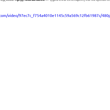
tic.com/video/97ec7c_f754a4010e1145c59a569c12fb61987c/480