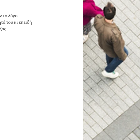
ν το λόγο 
ά του κι επειδή 
ζας.