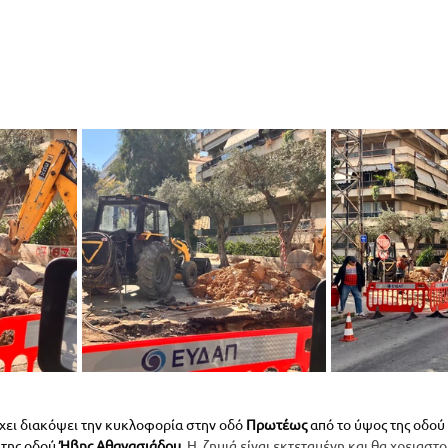
έχει διακόψει την κυκλοφορία στην οδό 
Πρωτέως 
από το ύψος της οδού 
της οδού 
Ήβης Αθανασιάδου
. 
Η  ζημιά είναι εκτεταμένη και θα χρειαστ