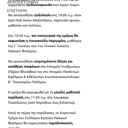
ΑΡΧΙΤΕΚΤΟΝΙΚΗ
χαρμόσυνη 
κωδωνοκρουσία 
των Ιερών Ναών.
ΕΠΙΣΤΗΜΗ
Θα ακολουθήσει 
Δοξολογία
 στις 10:00 π.μ. στον 
Ιερό Ναό Αγίου Αλεξάνδρου, παρουσία αρχών, 
μαθητών και πολιτών.
Στις 10:30 π.μ., 
τον πανηγυρικό της ημέρας θα 
εκφωνήσει η
Λουκιπούδη Μαργαρίτα
, μαθήτρια 
της Γ΄ Λυκείου του 1ου Γενικού Λυκείου 
Παλαιού Φαλήρου.
Θα ακολουθήσει 
επιμνημόσυνη δέηση και 
κατάθεση στεφάνων
 στο Μνημείο Υποβρυχίων 
(Πάρκο Φλοίσβου) και στο Μνημείο Πεσόντων 
Εφέδρων & Εθελοντών Κωνσταντινουπολιτών 
Β΄ Παγκοσμίου Πολέμου.
Η ημέρα θα κορυφωθεί με τη 
μεγάλη μαθητική 
παρέλαση 
στις 11:20 π.μ. στη Λεωφόρο 
Ποσειδώνος (από Νηρηίδων έως Άτλαντος). 
Μετά το πέρας της παρέλασης, το Χορευτικό 
Τμήμα του Συλλόγου Κρητών Παλαιού 
Φαλήρου θα παρουσιάσει 
παραδοσιακούς 
χορούς
.