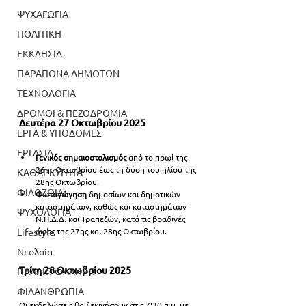
ΨΥΧΑΓΩΓΙΑ
ΠΟΛΙΤΙΚΗ
ΕΚΚΛΗΣΙΑ
ΠΑΡΑΠΟΝΑ ΔΗΜΟΤΩΝ
ΤΕΧΝΟΛΟΓΙΑ
ΔΡΟΜΟΙ & ΠΕΖΟΔΡΟΜΙΑ
Δευτέρα 27 Οκτωβρίου 2025
ΕΡΓΑ & ΥΠΟΔΟΜΕΣ
ΕΡΓΑΣΙΑ
Γενικός σημαιοστολισμός
 από το πρωί της 
26ης Οκτωβρίου έως τη δύση του ηλίου της 
ΚΑΘΑΡΙΟΤΗΤΑ
28ης Οκτωβρίου.
ΦΙΛΟΖΩΙΑ
Φωταγώγηση
 δημοσίων και δημοτικών 
καταστημάτων, καθώς και καταστημάτων 
ΨΥΧΟΛΟΓΙΑ
Ν.Π.Δ.Δ. και Τραπεζών, κατά τις βραδινές 
ώρες της 27ης και 28ης Οκτωβρίου.
Lifestyle
Νεολαία
Τρίτη 28 Οκτωβρίου 2025
ΠΑΛΑΙΟ ΦΑΛΗΡΟ
ΦΙΛΑΝΘΡΩΠΙΑ
Οι εκδηλώσεις θα ξεκινήσουν στις 7:30 π.μ. με 