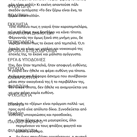
κάτι τόσο απλό;» Κι εκείνη απαντούσε πάλι 
ΨΥΧΑΓΩΓΙΑ
σχεδόν αυτόματα: «Το δεν ξέρω είναι ένα, το 
ΠΟΛΙΤΙΚΗ
ξέρω είναι πολλά».
ΕΚΚΛΗΣΙΑ
Τότε πίστευα πως η γιαγιά ήταν καρατεμπελάρα, 
γι’ αυτό έλεγε πως δεν ξέρει να κάνει τίποτα. 
ΠΑΡΑΠΟΝΑ ΔΗΜΟΤΩΝ
Φέρνοντάς την όμως ξανά στη μνήμη μου, δε 
ΤΕΧΝΟΛΟΓΙΑ
νομίζω πλέον πως το έκανε από τεμπελιά. Ό,τι 
όφειλε να κάνει ως μητέρα και νοικοκυρά της 
ΔΡΟΜΟΙ & ΠΕΖΟΔΡΟΜΙΑ
εποχής της, το έκανε και μάλιστα αγόγγυστα. 
ΕΡΓΑ & ΥΠΟΔΟΜΕΣ
Όχι, δεν ήταν τεμπελιά, ήταν αποφυγή ευθύνης. 
ΕΡΓΑΣΙΑ
Η γιαγιά δεν ήθελε να φέρει ευθύνη για τίποτα. 
Ακόμα και για διάφορα άσχημα που συνέβαιναν 
ΚΑΘΑΡΙΟΤΗΤΑ
μέσα στην οικογένειά της ή το περιβάλλον της, 
ΦΙΛΟΖΩΙΑ
δεν έλεγε τίποτα, δεν ήθελε να αναμιγνύεται για 
να μην φέρει καμία ευθύνη.
ΨΥΧΟΛΟΓΙΑ
Lifestyle
Η γνώση, το «ξέρω» είναι πράγματι πολλά -ως 
προς αυτό είχε απόλυτο δίκιο. Συνοδεύεται από 
Νεολαία
ευθύνες, υποχρεώσεις και προσδοκίες. 
Όταν ξέρεις π.χ. να μαγειρεύεις, όλοι 
ΠΑΛΑΙΟ ΦΑΛΗΡΟ
περιμένουν να τους φτιάξεις φαγητό και 
ΦΙΛΑΝΘΡΩΠΙΑ
μάλιστα νόστιμο. 
Αν έχεις σπουδάσει αρχιτέκτονας, η φυσική 