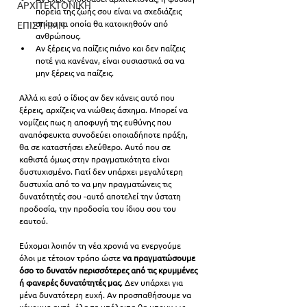
ΑΡΧΙΤΕΚΤΟΝΙΚΗ
πορεία της ζωής σου είναι να σχεδιάζεις 
σπίτια τα οποία θα κατοικηθούν από 
ΕΠΙΣΤΗΜΗ
ανθρώπους. 
Αν ξέρεις να παίζεις πιάνο και δεν παίζεις 
ποτέ για κανέναν, είναι ουσιαστικά σα να 
μην ξέρεις να παίζεις.
Αλλά κι εσύ ο ίδιος αν δεν κάνεις αυτό που 
ξέρεις, αρχίζεις να νιώθεις άσχημα. Μπορεί να 
νομίζεις πως η αποφυγή της ευθύνης που 
αναπόφευκτα συνοδεύει οποιαδήποτε πράξη, 
θα σε καταστήσει ελεύθερο. Αυτό που σε 
καθιστά όμως στην πραγματικότητα είναι 
δυστυχισμένο. Γιατί δεν υπάρχει μεγαλύτερη 
δυστυχία από το να μην πραγματώνεις τις 
δυνατότητές σου -αυτό αποτελεί την ύστατη 
προδοσία, την προδοσία του ίδιου σου του 
εαυτού.
Εύχομαι λοιπόν τη νέα χρονιά να ενεργούμε 
όλοι με τέτοιον τρόπο ώστε 
να πραγματώσουμε 
όσο το δυνατόν περισσότερες από τις κρυμμένες 
ή φανερές δυνατότητές μας
. Δεν υπάρχει για 
μένα δυνατότερη ευχή. Aν προσπαθήσουμε να 