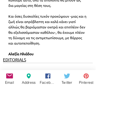
κάνουμε αυτό, όλα τα υπόλοιπα θα μπουν ως 
δια μαγείας στη θέση τους. 
Και όσες δυσκολίες τυχόν προκύψουν -μιας και η 
ζωή είναι απρόβλεπτη και καλά κάνει γιατί 
αλλιώς θα βαριόμασταν οικτρά και επιπλέον δεν 
θα εξελισσόμασταν καθόλου-, θα έχουμε πλέον 
τη δύναμη να τις αντιμετωπίσουμε, με θάρρος 
και αυτοπεποίθηση.
Αλεξία Ηλιάδου
EDITORIALS
Email
Address
Facebook
Twitter
Pinterest
Εμφάνιση όλων
Σχετικές αναρτήσεις