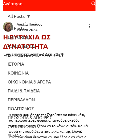
Ανάρτηση
All Posts
Αλεξία Ηλιάδου
All Posts
20 Δεκ 2024
Η ΕΥΤΥΧΙΑ ΩΣ
EDITORIALS
ΔΥΝΑΤΟΤΗΤΑ
ΑΘΛΗΤΙΣΜΟΣ
Έγινε ενημέρωση:
22 Δεκ 2024
ΔΗΜΟΣ ΠΑΛΑΙΟΥ ΦΑΛΗΡΟΥ
ΙΣΤΟΡΙΑ
ΚΟΙΝΩΝΙΑ
ΟΙΚΟΝΟΜΙΑ & ΑΓΟΡΑ
ΠΑΙΔΙ & ΠΑΙΔΕΙΑ
ΠΕΡΙΒΑΛΛΟΝ
ΠΟΛΙΤΙΣΜΟΣ
Η γιαγιά μου όποτε της ζητούσες να κάνει κάτι, 
ΠΡΟΣΩΠΑ & ΑΠΟΨΕΙΣ
τις περισσότερες φορές απαντούσε σχεδόν 
αυτομάτως «Δεν ξέρω να το κάνω αυτό». Καμιά 
ΣΥΓΚΟΙΝΩΝΙΑ
φορά την κορόιδευα πιτσιρίκα και της έλεγα: 
ΥΓΕΙΑ
«Μα πώς είναι δυνατόν να μην ξέρεις να κάνεις 