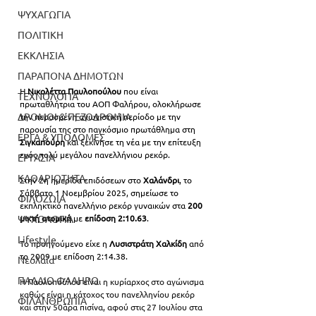
ΨΥΧΑΓΩΓΙΑ
ΠΟΛΙΤΙΚΗ
ΕΚΚΛΗΣΙΑ
ΠΑΡΑΠΟΝΑ ΔΗΜΟΤΩΝ
Η 
Νικολέττα Παυλοπούλου
 που είναι 
ΤΕΧΝΟΛΟΓΙΑ
πρωταθλήτρια του ΑΟΠ Φαλήρου, ολοκλήρωσε 
ΔΡΟΜΟΙ & ΠΕΖΟΔΡΟΜΙΑ
την περασμένη αγωνιστική περίοδο με την 
παρουσία της στο παγκόσμιο πρωτάθλημα στη 
ΕΡΓΑ & ΥΠΟΔΟΜΕΣ
Σιγκαπούρη 
και ξεκίνησε τη νέα με την επίτευξη 
ενός πολύ μεγάλου πανελλήνιου ρεκόρ. 
ΕΡΓΑΣΙΑ
ΚΑΘΑΡΙΟΤΗΤΑ
Στην 2η ημερίδα επιδόσεων στο 
Χαλάνδρι
, το 
Σάββατο 1 Νοεμβρίου 2025, σημείωσε το 
ΦΙΛΟΖΩΙΑ
εκπληκτικό πανελλήνιο ρεκόρ γυναικών στα 
200 
μικτή ατομική
 με 
επίδοση 2:10.63
.
ΨΥΧΟΛΟΓΙΑ
Lifestyle
Το προηγούμενο είχε η 
Λυσιστράτη Χαλκίδη
 από 
το 2009 με επίδοση 2:14.38.
Νεολαία
ΠΑΛΑΙΟ ΦΑΛΗΡΟ
Η Παυλοπούλου είναι η κυρίαρχος στο αγώνισμα 
καθώς είναι η κάτοχος του πανελληνίου ρεκόρ 
ΦΙΛΑΝΘΡΩΠΙΑ
και στην 50άρα πισίνα, αφού στις 27 Ιουλίου στα 