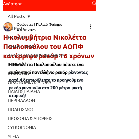
Ανάρτηση
All Posts
Ορίζοντες | Παλαιό Φάληρο
All Posts
4 Νοε 2025
Η κολυμβήτρια Νικολέττα
EDITORIALS
Παυλοπούλου του ΑΟΠΦ
ΑΘΛΗΤΙΣΜΟΣ
κατέρριψε ρεκόρ 16 χρόνων
ΔΗΜΟΣ ΠΑΛΑΙΟΥ ΦΑΛΗΡΟΥ
ΙΣΤΟΡΙΑ
Η Νικολέττα Παυλοπούλου πέτυχε ένα 
εκπληκτικό πανελλήνιο ρεκόρ 
ρίχνοντας 
ΚΟΙΝΩΝΙΑ
κατά 4 δευτερόλεπτα το προηγούμενο 
ΟΙΚΟΝΟΜΙΑ & ΑΓΟΡΑ
ρεκόρ γυναικών στα 200 μέτρα μικτή 
ΠΑΙΔΙ & ΠΑΙΔΕΙΑ
ατομική!
ΠΕΡΙΒΑΛΛΟΝ
ΠΟΛΙΤΙΣΜΟΣ
ΠΡΟΣΩΠΑ & ΑΠΟΨΕΙΣ
ΣΥΓΚΟΙΝΩΝΙΑ
ΥΓΕΙΑ