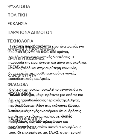
ΨΥΧΑΓΩΓΙΑ
ΠΟΛΙΤΙΚΗ
ΕΚΚΛΗΣΙΑ
ΠΑΡΑΠΟΝΑ ΔΗΜΟΤΩΝ
ΤΕΧΝΟΛΟΓΙΑ
Η 
νεανική παραβατικότητα
 είναι ένα φαινόμενο 
ΔΡΟΜΟΙ & ΠΕΖΟΔΡΟΜΙΑ
που έχει οξυνθεί τα τελευταία χρόνια, 
λαμβάνοντας ανησυχητικές διαστάσεις. Η 
ΕΡΓΑ & ΥΠΟΔΟΜΕΣ
παρουσία της είναι έντονη όχι μόνο στις σχολικές 
ΕΡΓΑΣΙΑ
μονάδες αλλά και στην ευρύτερη κοινωνία, 
δημιουργώντας προβληματισμό σε γονείς, 
ΚΑΘΑΡΙΟΤΗΤΑ
εκπαιδευτικούς και Αρχές.
ΦΙΛΟΖΩΙΑ
Ιδιαίτερη ανησυχία προκαλεί το γεγονός ότι το 
ΨΥΧΟΛΟΓΙΑ
Παλαιό Φάληρο
, μέχρι πρότινος μια από τις πιο 
ήσυχες παραθαλάσσιες περιοχές της Αθήνας, 
Lifestyle
περιλαμβάνεται πλέον στις «κόκκινες ζώνες»
. 
Νεολαία
Αστυνομικές πηγές αναφέρουν ότι οι δράσεις 
ανηλίκων σχετίζονται κυρίως με 
κλοπές 
ΠΑΛΑΙΟ ΦΑΛΗΡΟ
ποδηλάτων, κινητών τηλεφώνων και 
μικροληστείες
, με στόχο συχνά συνομηλίκους 
ΦΙΛΑΝΘΡΩΠΙΑ
τους. Οι επιχειρήσεις της ΕΛ.ΑΣ. στην περιοχή 