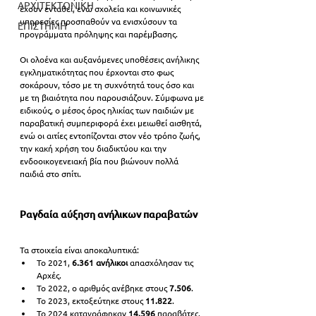
ΑΡΧΙΤΕΚΤΟΝΙΚΗ
έχουν ενταθεί, ενώ σχολεία και κοινωνικές 
υπηρεσίες προσπαθούν να ενισχύσουν τα 
ΕΠΙΣΤΗΜΗ
προγράμματα πρόληψης και παρέμβασης.
Οι ολοένα και αυξανόμενες υποθέσεις ανήλικης 
εγκληματικότητας που έρχονται στο φως 
σοκάρουν, τόσο με τη συχνότητά τους όσο και 
με τη βιαιότητα που παρουσιάζουν. Σύμφωνα με 
ειδικούς, ο μέσος όρος ηλικίας των παιδιών με 
παραβατική συμπεριφορά έχει μειωθεί αισθητά, 
ενώ οι αιτίες εντοπίζονται στον νέο τρόπο ζωής, 
την κακή χρήση του διαδικτύου και την 
ενδοοικογενειακή βία που βιώνουν πολλά 
παιδιά στο σπίτι.
Ραγδαία αύξηση ανήλικων παραβατών
Τα στοιχεία είναι αποκαλυπτικά:
Το 2021, 
6.361 ανήλικοι
 απασχόλησαν τις 
Αρχές.
Το 2022, ο αριθμός ανέβηκε στους 
7.506
.
Το 2023, εκτοξεύτηκε στους 
11.822
.
Το 2024 καταγράφηκαν 
14.596
 παραβάτες.