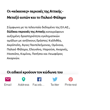
Οι «κόκκινες» περιοχές της Αττικής - 
Μεταξύ αυτών και το Παλαιό Φάληρο
Σύμφωνα με τα τελευταία δεδομένα της ΕΛ.ΑΣ., 
δώδεκα περιοχές της Αττικής
 καταγράφουν 
αυξημένη δραστηριότητα εγκληματικών 
ομάδων με ανήλικους δράστες: Καλλιθέα, 
Ακρόπολη, Άγιος Παντελεήμονας, Ομόνοια, 
Παλαιό Φάληρο, Ελευσίνα, Μαρούσι, Αχαρνές, 
Μοσχάτο, Καμίνια, Πατήσια και Λεωφόρος 
Αχαρνών.
Οι ειδικοί κρούουν τον κώδωνα του 
κινδύνου
Email
Address
Facebook
Twitter
Pinterest
Κοινωνιολόγοι και ψυχολόγοι υπογραμμίζουν 
ότι το φαινόμενο δεν μπορεί να αντιμετωπιστεί 
μόνο με καταστολή. Απαιτούνται 
συστηματικά 
μέτρα πρόληψης
, ενίσχυση της οικογένειας και 
της σχολικής κοινότητας, καθώς και ασφαλείς 