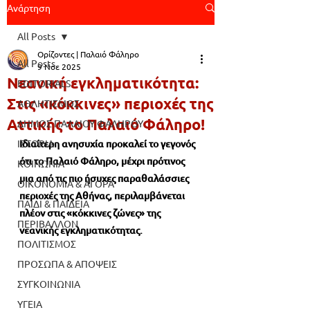
Ανάρτηση
All Posts
Ορίζοντες | Παλαιό Φάληρο
All Posts
9 Νοε 2025
Νεανική εγκληματικότητα:
EDITORIALS
Στις «κόκκινες» περιοχές της
ΑΘΛΗΤΙΣΜΟΣ
Αττικής το Παλαιό Φάληρο!
ΔΗΜΟΣ ΠΑΛΑΙΟΥ ΦΑΛΗΡΟΥ
ΙΣΤΟΡΙΑ
Ιδιαίτερη ανησυχία προκαλεί το γεγονός 
ότι το Παλαιό Φάληρο, μέχρι πρότινος 
ΚΟΙΝΩΝΙΑ
μια από τις πιο ήσυχες παραθαλάσσιες 
ΟΙΚΟΝΟΜΙΑ & ΑΓΟΡΑ
περιοχές της Αθήνας, περιλαμβάνεται 
ΠΑΙΔΙ & ΠΑΙΔΕΙΑ
πλέον στις «κόκκινες ζώνες» της 
ΠΕΡΙΒΑΛΛΟΝ
νεανικής εγκληματικότητας.
ΠΟΛΙΤΙΣΜΟΣ
ΠΡΟΣΩΠΑ & ΑΠΟΨΕΙΣ
ΣΥΓΚΟΙΝΩΝΙΑ
ΥΓΕΙΑ