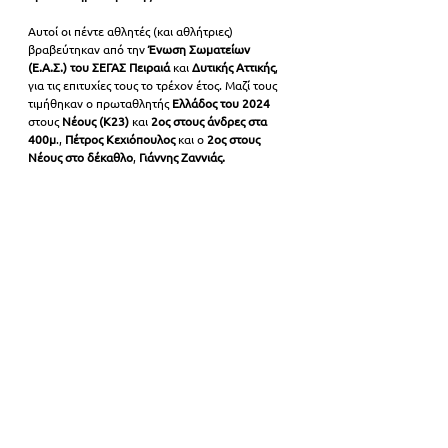
Αυτοί οι πέντε αθλητές (και αθλήτριες) 
βραβεύτηκαν από την 
Ένωση Σωματείων 
(Ε.Α.Σ.) του ΣΕΓΑΣ Πειραιά 
και 
Δυτικής Αττικής
, 
για τις επιτυχίες τους το τρέχον έτος. Μαζί τους 
τιμήθηκαν ο πρωταθλητής
 Ελλάδος του 2024 
στους 
Νέους (Κ23)
 και 
2ος στους άνδρες στα 
400μ
., 
Πέτρος Κεχιόπουλος
 και ο
 2ος στους 
Νέους στο δέκαθλο
, 
Γιάννης Ζαννιάς.