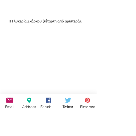
Η Γλυκερία Σκάρκου (τέταρτη από αριστερά).
Email
Address
Facebook
Twitter
Pinterest
Ο Νίκος Τσώνης, δεύτερος από αριστερά. Δίπλα 