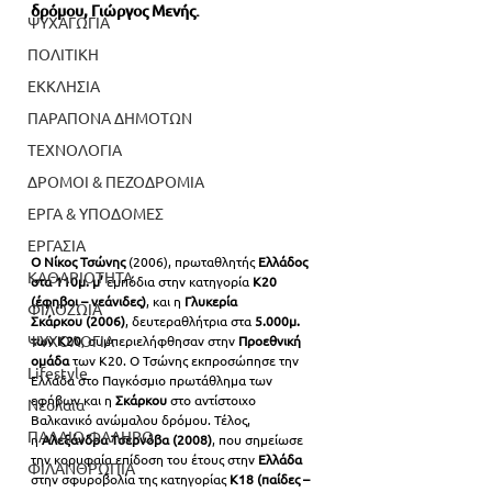
δρόμου, Γιώργος Μενής.
ΨΥΧΑΓΩΓΙΑ
ΠΟΛΙΤΙΚΗ
ΕΚΚΛΗΣΙΑ
ΠΑΡΑΠΟΝΑ ΔΗΜΟΤΩΝ
ΤΕΧΝΟΛΟΓΙΑ
ΔΡΟΜΟΙ & ΠΕΖΟΔΡΟΜΙΑ
ΕΡΓΑ & ΥΠΟΔΟΜΕΣ
ΕΡΓΑΣΙΑ
Ο Νίκος Τσώνης 
(2006), πρωταθλητής
 Ελλάδος 
ΚΑΘΑΡΙΟΤΗΤΑ
στα 110μ. μ’
 εμπόδια στην κατηγορία 
Κ20 
(έφηβοι – νεάνιδες)
, και η 
Γλυκερία 
ΦΙΛΟΖΩΙΑ
Σκάρκου (2006)
, δευτεραθλήτρια στα
 5.000μ. 
ΨΥΧΟΛΟΓΙΑ
των Κ20
, συμπεριελήφθησαν στην 
Προεθνική 
ομάδα
 των Κ20. Ο Τσώνης εκπροσώπησε την 
Lifestyle
Ελλάδα στο Παγκόσμιο πρωτάθλημα των 
εφήβων και η
 Σκάρκου
 στο αντίστοιχο 
Νεολαία
Βαλκανικό ανώμαλου δρόμου. Τέλος, 
ΠΑΛΑΙΟ ΦΑΛΗΡΟ
η 
Αλεξάνδρα Τσερνόβα (2008)
, που σημείωσε 
την κορυφαία επίδοση του έτους στην
 Ελλάδα
ΦΙΛΑΝΘΡΩΠΙΑ
στην σφυροβολία της κατηγορίας 
Κ18 (παίδες – 