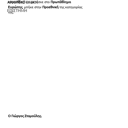
ΑΡΧΙΤΕΚΤΟΝΙΚΗ
κορασίδες) 
και μετέσχε στο
 Πρωτάθλημα
Ευρώπης
, μπήκε στην 
Προεθνική
 της κατηγορίας 
ΕΠΙΣΤΗΜΗ
της.
Ο Γιώργος Σταμούλης.