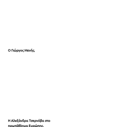
Ο Γιώργος Μενής.
Η Αλεξάνδρα Τσερνόβα στο 
πρωτάθλημα Ευρώπης.