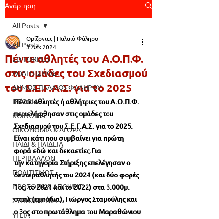
Ανάρτηση
All Posts
Ορίζοντες | Παλαιό Φάληρο
All Posts
3 Δεκ 2024
Πέντε αθλητές του Α.Ο.Π.Φ.
EDITORIALS
στις ομάδες του Σχεδιασμού
ΑΘΛΗΤΙΣΜΟΣ
του Σ.Ε.Γ.Α.Σ. για το 2025
ΔΗΜΟΣ ΠΑΛΑΙΟΥ ΦΑΛΗΡΟΥ
ΙΣΤΟΡΙΑ
Πέντε αθλητές ή αθλήτριες του Α.Ο.Π.Φ. 
περιελήφθησαν στις ομάδες του 
ΚΟΙΝΩΝΙΑ
Σχεδιασμού του Σ.Ε.Γ.Α.Σ. για το 2025. 
ΟΙΚΟΝΟΜΙΑ & ΑΓΟΡΑ
Είναι κάτι που συμβαίνει για πρώτη 
ΠΑΙΔΙ & ΠΑΙΔΕΙΑ
φορά εδώ και δεκαετίες.Για 
ΠΕΡΙΒΑΛΛΟΝ
την κατηγορία Στήριξης επελέγησαν ο 
ΠΟΛΙΤΙΣΜΟΣ
δευτεραθλητής του 2024 (και δύο φορές 
ΠΡΟΣΩΠΑ & ΑΠΟΨΕΙΣ
1ος, το 2021 και το 2022) στα 3.000μ. 
στιπλ (εμπόδια), Γιώργος Σταμούλης και 
ΣΥΓΚΟΙΝΩΝΙΑ
ο 3ος στο πρωτάθλημα του Μαραθώνιου 
ΥΓΕΙΑ