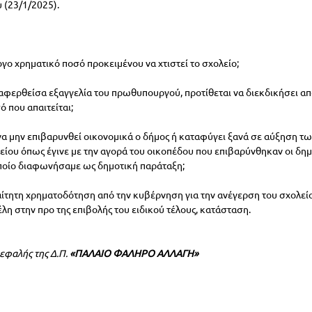
 (23/1/2025).
γο χρηματικό ποσό προκειμένου να χτιστεί το σχολείο;
αφερθείσα εξαγγελία του πρωθυπουργού, προτίθεται να διεκδικήσει απ
ό που απαιτείται;
α να μην επιβαρυνθεί οικονομικά ο δήμος ή καταφύγει ξανά σε αύξηση τ
είου όπως έγινε με την αγορά του οικοπέδου που επιβαρύνθηκαν οι δημ
 οποίο διαφωνήσαμε ως δημοτική παράταξη;
ίτητη χρηματοδότηση από την κυβέρνηση για την ανέγερση του σχολείου
λη στην προ της επιβολής του ειδικού τέλους, κατάσταση.
εφαλής της Δ.Π. 
«ΠΑΛΑΙΟ ΦΑΛΗΡΟ ΑΛΛΑΓΗ»