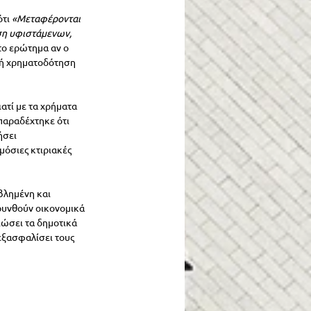
τι 
«Μεταφέρονται 
ση υφιστάμενων, 
το ερώτημα
αν ο 
κή χρηματοδότηση 
τί με τα χρήματα 
 παραδέχτηκε ότι 
ήσει 
μόσιες κτιριακές 
βλημένη και 
ρυνθούν οικονομικά 
ιώσει τα δημοτικά 
εξασφαλίσει τους 