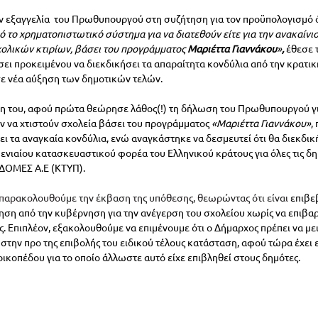
ν εξαγγελία  του Πρωθυπουργού στη συζήτηση για τον προϋπολογισμό ό
 το χρηματοπιστωτικό σύστημα για να διατεθούν είτε για την ανακαίνι
σχολικών κτιρίων, βάσει του προγράμματος 
Μαριέττα Γιαννάκου
»
,
έθεσε 
σει προκειμένου
να διεκδικήσει τα απαραίτητα κονδύλια από την κρατι
σε νέα αύξηση των δημοτικών τελών. 
η του, αφού πρώτα θεώρησε λάθος(!) τη δήλωση του Πρωθυπουργού για
 να χτιστούν σχολεία βάσει του προγράμματος
 «Μαριέττα Γιαννάκου»
,
ι τα αναγκαία κονδύλια, ενώ αναγκάστηκε να δεσμευτεί ότι θα διεκδικ
 
ενιαίου κατασκευαστικού φορέα του Ελληνικού κράτους για όλες τις δη
ΔΟΜΕΣ Α.Ε (ΚΤΥΠ).
παρακολουθούμε την έκβαση της υπόθεσης, θεωρώντας ότι είναι 
επιβε
ηση από την κυβέρνηση για την ανέγερση του σχολείου χωρίς να επιβα
ες. Επιπλέον, εξακολουθούμε να επιμένουμε ότι ο Δήμαρχος πρέπει να με
 στην προ της επιβολής του ειδικού τέλους κατάσταση, αφού τώρα έχει 
οικοπέδου για το οποίο άλλωστε αυτό είχε επιβληθεί στους δημότες.