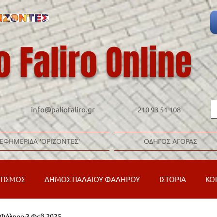
o Faliro Online
info@paliofaliro.gr
210 93 51 108
ΕΦΗΜΕΡΙΔΑ 'ΟΡΙΖΟΝΤΕΣ'
ΟΔΗΓΟΣ ΑΓΟΡΑΣ
ΤΙΣΜΟΣ
ΔΗΜΟΣ ΠΑΛΑΙΟΥ ΦΑΛΗΡΟΥ
ΙΣΤΟΡΙΑ
ΚΟ
ό Φάληρο
3 Φεβ 2025