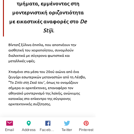
τμήματα, εμμένοντας στη 
μοντερνιστική οριζοντιότητα 
με εικαστικές αναφορές στο 
De 
Stijl
.
Βίντατζ ξύλινα έπιπλα, που αποπνέουν την 
αισθητική του χειροποίητου, συνομιλούν 
διαλεκτικά με σύγχρονα φωτιστικά και 
μεταλλικές υφές.
Χτισμένο στα μέσα του 20ού αιώνα από ένα 
ζευγάρι εσωτερικών μεταναστών από τη Λέσβο, 
“Το 
Σπίτι στη Σκιά του”
, όπως το ονομάζουν 
σήμερα οι αρχιτέκτονες, επαναφέρει τον 
αθηναϊκό μοντερνισμό της λαϊκής, ανώνυμης 
κατοικίας στο επίκεντρο της σύγχρονης 
αρχιτεκτονικής συζήτησης.
Email
Address
Facebook
Twitter
Pinterest