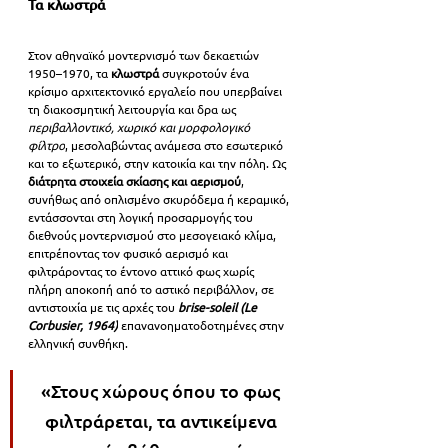
Τα κλωστρά
Στον αθηναϊκό μοντερνισμό των δεκαετιών 
1950–1970, τα 
κλωστρά 
συγκροτούν ένα 
κρίσιμο αρχιτεκτονικό εργαλείο που υπερβαίνει 
τη διακοσμητική λειτουργία και δρα ως 
περιβαλλοντικό, χωρικό και μορφολογικό 
φίλτρο
, μεσολαβώντας ανάμεσα στο εσωτερικό 
και το εξωτερικό, στην κατοικία και την πόλη. Ως 
διάτρητα στοιχεία σκίασης και αερισμού
, 
συνήθως από οπλισμένο σκυρόδεμα ή κεραμικό, 
εντάσσονται στη λογική προσαρμογής του 
διεθνούς μοντερνισμού στο μεσογειακό κλίμα, 
επιτρέποντας τον φυσικό αερισμό και 
φιλτράροντας το έντονο αττικό φως χωρίς 
πλήρη αποκοπή από το αστικό περιβάλλον, σε 
αντιστοιχία με τις αρχές του 
brise-soleil (Le 
Corbusier, 1964)
επανανοηματοδοτημένες στην 
ελληνική συνθήκη.
«Στους χώρους όπου το φως 
φιλτράρεται, τα αντικείμενα 