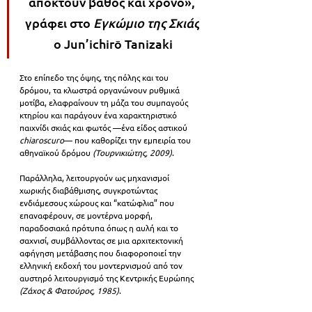
αποκτούν βάθος και χρόνο», 
γράφει στο 
Εγκώμιο της Σκιάς
ο Jun’ichirō Tanizaki
Στο επίπεδο της όψης, της πόλης και του 
δρόμου, τα κλωστρά οργανώνουν ρυθμικά 
μοτίβα, ελαφραίνουν τη μάζα του συμπαγούς 
κτηρίου και παράγουν ένα χαρακτηριστικό 
παιχνίδι σκιάς και φωτός —ένα είδος αστικού 
chiaroscuro
— που καθορίζει την εμπειρία του 
αθηναϊκού δρόμου 
(Τουρνικιώτης, 2009)
. 
Παράλληλα, λειτουργούν ως μηχανισμοί 
χωρικής διαβάθμισης, συγκροτώντας 
ενδιάμεσους χώρους και “κατώφλια” που 
επαναφέρουν, σε μοντέρνα μορφή, 
παραδοσιακά πρότυπα όπως η αυλή και το 
σαχνισί, συμβάλλοντας σε μια αρχιτεκτονική 
αφήγηση μετάβασης που διαφοροποιεί την 
ελληνική εκδοχή του μοντερνισμού από τον 
αυστηρό λειτουργισμό της Κεντρικής Ευρώπης 
(Ζάχος & Φατούρος, 1985)
. 