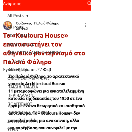
Ανάρτηση
All Posts
Ορίζοντες | Παλαιό Φάληρο
All Posts
25 Φεβ
Το «Kouloura House»
EDITORIALS
επανασυστήνει τον
ΑΘΛΗΤΙΣΜΟΣ
αθηναϊκό μοντερνισμό στο
ΔΗΜΟΣ ΠΑΛΑΙΟΥ ΦΑΛΗΡΟΥ
Παλαιό Φάληρο
ΙΣΤΟΡΙΑ
Έγινε ενημέρωση:
27 Φεβ
ΚΟΙΝΩΝΙΑ
Στο Παλαιό Φάληρο, το αρχιτεκτονικό 
ΟΙΚΟΝΟΜΙΑ & ΑΓΟΡΑ
γραφείο Architectural Bureau 
ΠΑΙΔΙ & ΠΑΙΔΕΙΑ
11 μεταμορφώνει μια εγκαταλελειμμένη 
ΠΕΡΙΒΑΛΛΟΝ
κατοικία της δεκαετίας του 1950 σε ένα 
ΠΟΛΙΤΙΣΜΟΣ
έργο με έντονο θεωρητικό και αισθητικό 
ΠΡΟΣΩΠΑ & ΑΠΟΨΕΙΣ
αποτύπωμα. Το «Kouloura House» δεν 
αποτελεί απλώς μια ανακαίνιση, αλλά 
ΣΥΓΚΟΙΝΩΝΙΑ
μια παρέμβαση που συνομιλεί με την 
ΥΓΕΙΑ