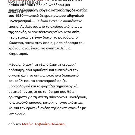
ΑΡΧΙΤΕΚΤΟΝΙΚΗ
αστικό ιστό του Παλαιού Φαλήρου μια 
εγκαταλελειμμένη ισόγεια κατοικία της δεκαετίας 
ΕΠΙΣΤΗΜΗ
του 1950
—τυπικό δείγμα πρώιμου αθηναϊκού 
μοντερνισμού—
 με έναν εντελώς αναπάντεχο 
τρόπο. Αντλώντας από το σχεδιαστικό ιδίωμα 
της εποχής, οι αρχιτέκτονες ντύνουν το σπίτι, 
περιμετρικά, με έναν διάτρητο μανδύα από 
κλωστρά, πάνω στον οποίο, με το πέρασμα του 
χρόνου, αναμένεται να αναπτυχθεί μια 
κληματαριά. 
Μέσα από αυτή τη νέα, διάτρητη κεραμική 
πρόσοψη, που οριοθετεί και εμπεριέχει την 
οικιακή ζωή, το σπίτι αποκτά ένα διαπερατό 
κουκούλι που το επαναπροσδιορίζει 
μορφολογικά και το φορτίζει σημειολογικά, 
μετατρέποντάς το σε τοπόσημο που θέτει 
ερωτήματα για τη σχέση σύγχρονου–μοντέρνου, 
ιδιωτικού–δημόσιου, κατοίκησης–αστικότητας, 
και για την ερωτική σχέση της αρχιτεκτονικής με 
τον χρόνο.
από την 
Μελίνα Αρβανίτη-Πολλάτου