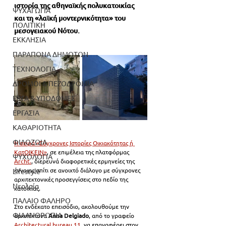
ιστορία της αθηναϊκής πολυκατοικίας 
ΨΥΧΑΓΩΓΙΑ
και τη «λαϊκή μοντερνικότητα» του 
ΠΟΛΙΤΙΚΗ
μεσογειακού Νότου.
ΕΚΚΛΗΣΙΑ
ΠΑΡΑΠΟΝΑ ΔΗΜΟΤΩΝ
ΤΕΧΝΟΛΟΓΙΑ
ΔΡΟΜΟΙ & ΠΕΖΟΔΡΟΜΙΑ
ΕΡΓΑ & ΥΠΟΔΟΜΕΣ
ΕΡΓΑΣΙΑ
ΚΑΘΑΡΙΟΤΗΤΑ
ΦΙΛΟΖΩΙΑ
Η σειρά «Σύγχρονες Ιστορίες Οικιακότητας ή 
ΚατΟΙΚΕΙΝ»
, σε επιμέλεια της πλατφόρμας 
ΨΥΧΟΛΟΓΙΑ
Archt.
, διερευνά διαφορετικές ερμηνείες της 
έννοιας σπίτι σε ανοιχτό διάλογο με σύγχρονες 
Lifestyle
αρχιτεκτονικές προσεγγίσεις στο πεδίο της 
Νεολαία
κατοικίας.
ΠΑΛΑΙΟ ΦΑΛΗΡΟ
Στο ενδέκατο επεισόδιο, ακολουθούμε την 
ΦΙΛΑΝΘΡΩΠΙΑ
αρχιτέκτονα
 Anna Delgiado
, από το γραφείο 
Architectural bureau 11
, να επαναφέρει στον 