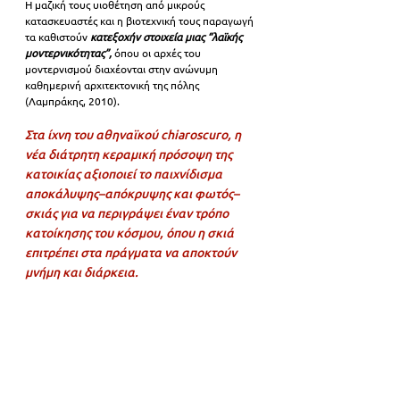
Η μαζική τους υιοθέτηση από μικρούς 
κατασκευαστές και η βιοτεχνική τους παραγωγή 
τα καθιστο
ύν 
κατεξοχήν στοιχεία μιας “λαϊκής 
μοντερνικότητας”,
 ό
που οι αρχές του 
μοντερνισμού διαχέονται στην ανώνυμη 
καθημερινή αρχιτεκτονική της πόλης 
(Λαμπράκης, 2010).
Στα ίχνη του αθηναϊκού chiaroscuro, η 
νέα διάτρητη κεραμική πρόσοψη της 
κατοικίας αξιοποιεί το παιχνίδισμα 
αποκάλυψης–απόκρυψης και φωτός–
σκιάς για να περιγράψει έναν τρόπο 
κατοίκησης του κόσμου, όπου η σκιά 
επιτρέπει στα πράγματα να αποκτούν 
μνήμη και διάρκεια.