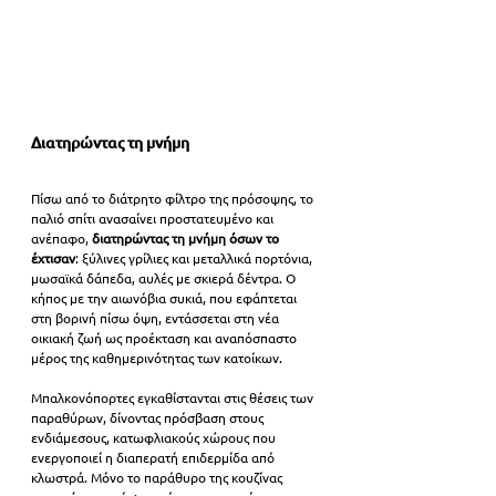
Διατηρώντας τη μνήμη
Πίσω από το διάτρητο φίλτρο της πρόσοψης, το 
παλιό σπίτι ανασαίνει προστατευμένο και 
ανέπαφο,
 διατηρώντας τη μνήμη όσων το 
έχτισαν
: ξύλινες γρίλιες και μεταλλικά πορτόνια, 
μωσαϊκά δάπεδα, αυλές με σκιερά δέντρα. Ο 
κήπος με την αιωνόβια συκιά, που εφάπτεται 
στη βορινή πίσω όψη, εντάσσεται στη νέα 
οικιακή ζωή ως προέκταση και αναπόσπαστο 
μέρος της καθημερινότητας των κατοίκων. 
Μπαλκονόπορτες εγκαθίστανται στις θέσεις των 
παραθύρων, δίνοντας πρόσβαση στους 
ενδιάμεσους, κατωφλιακούς χώρους που 
ενεργοποιεί η διαπερατή επιδερμίδα από 
κλωστρά. Μόνο το παράθυρο της κουζίνας 