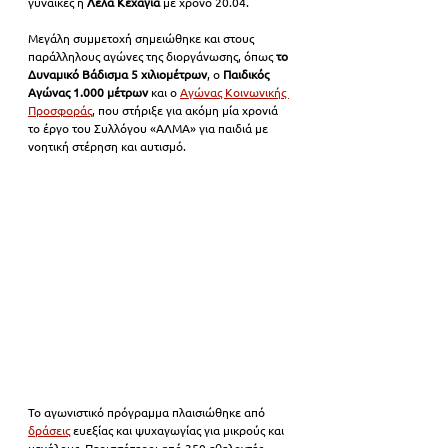
γυναίκες η 
Λέλα Κεχαγιά
 με χρόνο 20.04.
Μεγάλη συμμετοχή σημειώθηκε και στους 
παράλληλους αγώνες της διοργάνωσης, όπως
 το 
Δυναμικό Βάδισμα 5 χιλιομέτρων
, ο
 Παιδικός 
Αγώνας 1.000 μέτρων 
και ο 
Αγώνας Κοινωνικής 
Προσφοράς
, που στήριξε για ακόμη μία χρονιά 
το έργο του Συλλόγου «ΑΛΜΑ» για παιδιά με 
νοητική στέρηση και αυτισμό.
Το αγωνιστικό πρόγραμμα πλαισιώθηκε από 
δράσεις
 ευεξίας και ψυχαγωγίας για μικρούς και 