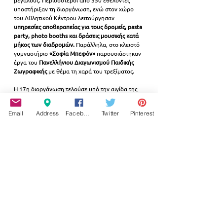
μεγάλους. Περισσότεροι από 350 εθελοντές 
υποστήριξαν τη διοργάνωση, ενώ στον χώρο 
του Αθλητικού Κέντρου λειτούργησαν 
υπηρεσίες αποθεραπείας για τους δρομείς, pasta 
party, photo booths και δράσεις μουσικής κατά 
μήκος των διαδρομών.
 Παράλληλα, στο κλειστό 
γυμναστήριο 
«Σοφία Μπεφόν»
 παρουσιάστηκαν 
έργα του 
Πανελλήνιου Διαγωνισμού Παιδικής 
Ζωγραφικής
 με θέμα τη χαρά του τρεξίματος.
Η 17η διοργάνωση τελούσε υπό την αιγίδα της 
Περιφέρειας Αττικής, των Δήμων Παλαιού 
Φαλήρου και Αλίμου, του ΕΟΤ, της Γενικής 
Email
Address
Facebook
Twitter
Pinterest
Γραμματείας Αθλητισμού, της Ελληνικής 
Διαβητολογικής Εταιρίας και άλλων φορέων.
ΑΘΛΗΤΙΣΜΟΣ
ΔΗΜΟΣ ΠΑΛΑΙΟΥ ΦΑΛΗΡΟΥ
ΠΑΛΑΙΟ ΦΑΛΗΡΟ
Εμφάνιση όλων
Σχετικές αναρτήσεις