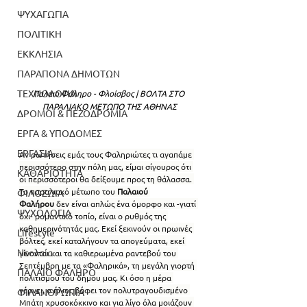
ΨΥΧΑΓΩΓΙΑ
ΠΟΛΙΤΙΚΗ
ΕΚΚΛΗΣΙΑ
ΠΑΡΑΠΟΝΑ ΔΗΜΟΤΩΝ
ΤΕΧΝΟΛΟΓΙΑ
Παλαιό Φάληρο - Φλοίσβος | ΒΟΛΤΑ ΣΤΟ 
ΠΑΡΑΛΙΑΚΟ ΜΕΤΩΠΟ ΤΗΣ ΑΘΗΝΑΣ
ΔΡΟΜΟΙ & ΠΕΖΟΔΡΟΜΙΑ
ΕΡΓΑ & ΥΠΟΔΟΜΕΣ
ΕΡΓΑΣΙΑ
Αν ρωτήσεις εμάς τους Φαληριώτες τι αγαπάμε 
περισσότερο στην πόλη μας, είμαι σίγουρος ότι 
ΚΑΘΑΡΙΟΤΗΤΑ
οι περισσότεροι θα δείξουμε προς τη θάλασσα. 
Το παραλιακό μέτωπο του 
Παλαιού 
ΦΙΛΟΖΩΙΑ
Φαλήρου
 δεν είναι απλώς ένα όμορφο και -γιατί 
ΨΥΧΟΛΟΓΙΑ
όχι- ρομαντικό τοπίο, είναι ο ρυθμός της 
καθημερινότητάς μας. Εκεί ξεκινούν οι πρωινές 
Lifestyle
βόλτες, εκεί καταλήγουν τα απογεύματα, εκεί 
Νεολαία
γίνονται και τα καθιερωμένα ραντεβού του 
Σεπτέμβρη με τα «Φαληρικά», τη μεγάλη γιορτή 
ΠΑΛΑΙΟ ΦΑΛΗΡΟ
πολιτισμού του δήμου μας. Κι όσο η μέρα 
γέρνει, ο ήλιος βάφει τον πολυτραγουδισμένο 
ΦΙΛΑΝΘΡΩΠΙΑ
Μπάτη χρυσοκόκκινο και για λίγο όλα μοιάζουν 