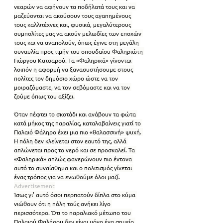
νεαρών να αφήνουν τα ποδήλατά τους και να 
μαζεύονται να ακούσουν τους αγαπημένους 
τους καλλιτέχνες και, φυσικά, μεγαλύτερους 
συμπολίτες μας να ακούν μελωδίες των εποχών 
τους και να αναπολούν, όπως έγινε στη μεγάλη 
συναυλία προς τιμήν του σπουδαίου Φαληριώτη 
Γιώργου Κατσαρού. Τα «Φαληρικά» γίνονται 
λοιπόν η αφορμή να ξανασυστήσουμε στους 
πολίτες τον δημόσιο χώρο ώστε να τον 
μοιραζόμαστε, να τον σεβόμαστε και να τον 
ζούμε όπως του αξίζει.
Όταν πέφτει το σκοτάδι και ανάβουν τα φώτα 
κατά μήκος της παραλίας, καταλαβαίνεις γιατί το 
Παλαιό Φάληρο έχει μια πιο «θαλασσινή» ψυχή. 
Η πόλη δεν κλείνεται στον εαυτό της, αλλά 
απλώνεται προς το νερό και σε προσκαλεί. Τα 
«Φαληρικά» απλώς φανερώνουν πιο έντονα 
αυτό το συναίσθημα και ο πολιτισμός γίνεται 
ένας τρόπος για να ενωθούμε όλοι μαζί.
Advertisement
Ίσως γι’ αυτό όσοι περπατούν δίπλα στο κύμα 
νιώθουν ότι η πόλη τούς ανήκει λίγο 
περισσότερο. Ότι το παραλιακό μέτωπο του 
Παλαιού Φαλήρου δεν είναι μόνο ένα σημείο 