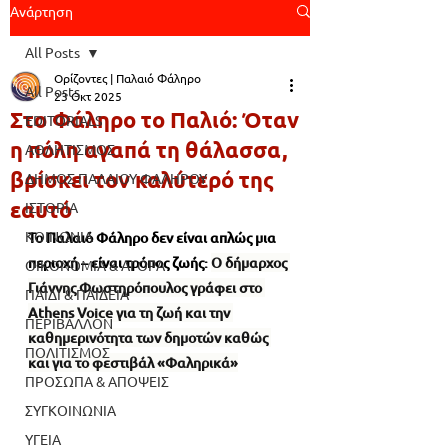
Ανάρτηση
All Posts
Ορίζοντες | Παλαιό Φάληρο
All Posts
23 Οκτ 2025
Στο Φάληρο το Παλιό: Όταν
EDITORIALS
η πόλη αγαπά τη θάλασσα,
ΑΘΛΗΤΙΣΜΟΣ
βρίσκει τον καλύτερό της
ΔΗΜΟΣ ΠΑΛΑΙΟΥ ΦΑΛΗΡΟΥ
εαυτό
ΙΣΤΟΡΙΑ
ΚΟΙΝΩΝΙΑ
Το Παλαιό Φάληρο δεν είναι απλώς μια 
περιοχή – είναι τρόπος ζωής: 
Ο δήμαρχος 
ΟΙΚΟΝΟΜΙΑ & ΑΓΟΡΑ
Γιάννης Φωστηρόπουλος γράφει στο 
ΠΑΙΔΙ & ΠΑΙΔΕΙΑ
Athens Voice για τη ζωή και την 
ΠΕΡΙΒΑΛΛΟΝ
καθημερινότητα των δημοτών καθώς 
ΠΟΛΙΤΙΣΜΟΣ
και για το φεστιβάλ «Φαληρικά»
ΠΡΟΣΩΠΑ & ΑΠΟΨΕΙΣ
ΣΥΓΚΟΙΝΩΝΙΑ
ΥΓΕΙΑ