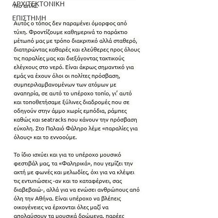
ΑΡΧΙΤΕΚΤΟΝΙΚΗ
πιο απλά.
ΕΠΙΣΤΗΜΗ
Αυτός ο τόπος δεν παραμένει όμορφος από 
τύχη. Φροντίζουμε καθημερινά το παράκτιο 
μέτωπό μας με τρόπο διακριτικό αλλά σταθερό, 
διατηρώντας καθαρές και ελεύθερες προς όλους 
τις παραλίες μας και διεξάγοντας τακτικούς 
ελέγχους στο νερό. Είναι άκρως σημαντικό για 
εμάς να έχουν όλοι οι πολίτες πρόσβαση, 
συμπεριλαμβανομένων των ατόμων με 
αναπηρία, σε αυτό το υπέροχο τοπίο, γι’ αυτό 
και τοποθετήσαμε ξύλινες διαδρομές που σε 
οδηγούν στην άμμο χωρίς εμπόδια, ράμπες 
καθώς και seatracks που κάνουν την πρόσβαση 
εύκολη. Στο Παλαιό Φάληρο λέμε «παραλίες για 
όλους» και το εννοούμε.
Το ίδιο ισχύει και για το υπέροχο μουσικό 
φεστιβάλ μας, τα «Φαληρικά», που γεμίζει την 
ακτή με φωνές και μελωδίες, όχι για να κλέψει 
τις εντυπώσεις -αν και το καταφέρνει, σας 
διαβεβαιώ-, αλλά για να ενώσει ανθρώπους από 
όλη την Αθήνα. Είναι υπέροχο να βλέπεις 
οικογένειες να έρχονται όλες μαζί να 
απολαύσουν τα μουσικά δρώμενα, παρέες 