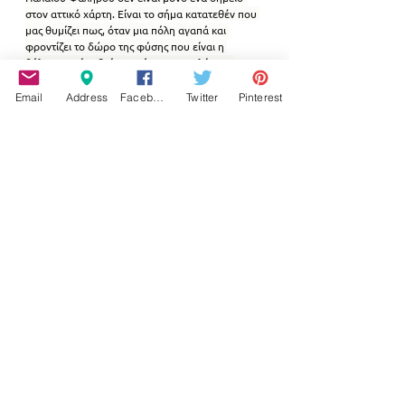
στον αττικό χάρτη. Είναι το σήμα κατατεθέν που 
μας θυμίζει πως, όταν μια πόλη αγαπά και 
φροντίζει το δώρο της φύσης που είναι η 
θάλασσα, τότε βρίσκει πάντα τον καλύτερο 
εαυτό της.
Email
Address
Facebook
Twitter
Pinterest
Πηγή
ΠΡΟΣΩΠΑ & ΑΠΟΨΕΙΣ
Εμφάνιση όλων
Σχετικές αναρτήσεις