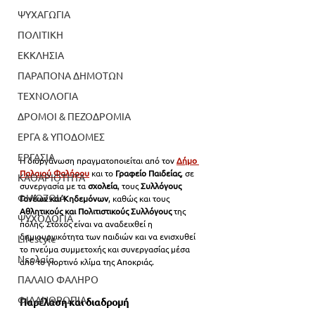
ΨΥΧΑΓΩΓΙΑ
ΠΟΛΙΤΙΚΗ
ΕΚΚΛΗΣΙΑ
ΠΑΡΑΠΟΝΑ ΔΗΜΟΤΩΝ
ΤΕΧΝΟΛΟΓΙΑ
ΔΡΟΜΟΙ & ΠΕΖΟΔΡΟΜΙΑ
ΕΡΓΑ & ΥΠΟΔΟΜΕΣ
ΕΡΓΑΣΙΑ
Η διοργάνωση πραγματοποιείται από τον 
Δήμο 
Παλαιού Φαλήρου
 και το 
Γραφείο Παιδείας
, σε 
ΚΑΘΑΡΙΟΤΗΤΑ
συνεργασία με τα 
σχολεία
, τους 
Συλλόγους 
ΦΙΛΟΖΩΙΑ
Γονέων και Κηδεμόνων
, καθώς και τους 
Αθλητικούς και Πολιτιστικούς Συλλόγους
 της 
ΨΥΧΟΛΟΓΙΑ
πόλης. Στόχος είναι να αναδειχθεί η 
δημιουργικότητα των παιδιών και να ενισχυθεί 
Lifestyle
το πνεύμα συμμετοχής και συνεργασίας μέσα 
Νεολαία
από το γιορτινό κλίμα της Αποκριάς.
ΠΑΛΑΙΟ ΦΑΛΗΡΟ
ΦΙΛΑΝΘΡΩΠΙΑ
Παρέλαση και διαδρομή