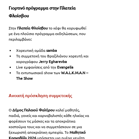
Γιορτινό πρόγραμμα στην Πλατεία 
Φλοίσβου
Στην 
Πλατεία Φλοίσβου
 το κέφι θα κορυφωθεί 
με ένα πλούσιο πρόγραμμα εκδηλώσεων, που 
περιλαμβάνει:
Χορευτική ομάδα 
samba
Τη συμμετοχή του Βραζιλιάνου χορευτή και 
χορογράφου 
Jerry Egharevba
Live εμφανίσεις από την 
Evangelia
Το εντυπωσιακό show των 
W.A.L.K.M.A.N – 
The Show
Ανοιχτή πρόσκληση συμμετοχής
Ο
 Δήμος Παλαιού Φαλήρου
 καλεί μαθητές, 
παιδιά, γονείς και καρναβαλιστές κάθε ηλικίας να 
φορέσουν τις μάσκες και τα αποκριάτικα 
κοστούμια τους και να συμμετάσχουν σε μια 
ξεχωριστή αποκριάτικη εμπειρία. Το 
Μαθητικό 
Καρναβάλι 2026
 υπόσχεται μια ημέρα γεμάτη 