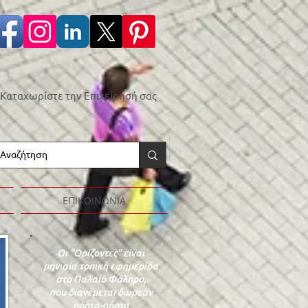
Καταχωρίστε την Επιχείρησή σας
ΕΠΙΚΟΙΝΩΝΙΑ
Οι "Ορίζοντες" είναι
μηνιαία τοπική εφημερίδα
στο Παλαιό Φάληρο,
που διανέμεται δωρεάν
πόρτα-πόρτα