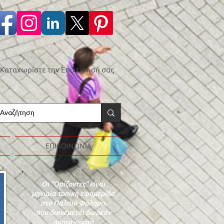
Καταχωρίστε την Επιχείρησή σας
ΕΠΙΚΟΙΝΩΝΙΑ
Οι "Ορίζοντες" είναι
μηνιαία τοπική εφημερίδα
στο Παλαιό Φάληρο,
που διανέμεται δωρεάν
πόρτα-πόρτα