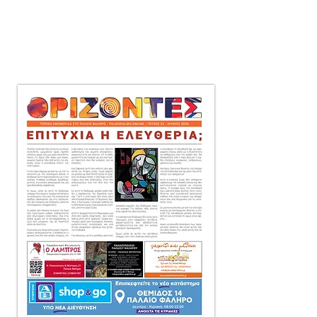
μηνιαία τοπική εφημερίδα
στο Παλαιό Φάληρο,
που διανέμεται δωρεάν
πόρτα-πόρτα
σε 10.000 αντίτυπα.