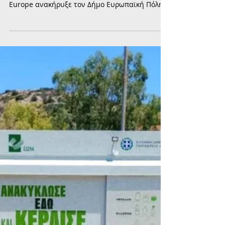
Ευρωπαϊκή Πόλη Αθλητισμού 2027
το Παλαιό Φάληρο
Μια σημαντική ευρωπαϊκή διάκριση
εξασφάλισε το Παλαιό Φάληρο, καθώς η ACES
Europe ανακήρυξε τον Δήμο Ευρωπαϊκή Πόλη
Αθλητισμού 2027, επιβραβεύοντας τη
μακρόπνοη στρατηγική του για την προώθηση
της άθλησης και τη σύνδεσή της με την
ποιότητα ζωής των πολιτών.