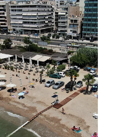
μουσικής και ελεύθερη είσοδο
Από τις 4 έως τις 13 Σεπτεμβρίου 2026, το
Παλαιό Φάληρο υποδέχεται για ακόμη μία
χρονιά το μουσικό φεστιβάλ «Φαληρικά», με
ένα πολυσυλλεκτικό πρόγραμμα συναυλιών
δίπλα στη θάλασσα, στην παραλία Μπάτη. Η
είσοδος για το κοινό θα είναι ελεύθερη.