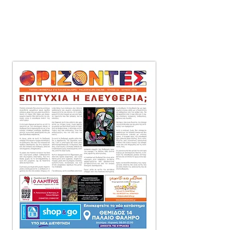
μηνιαία τοπική εφημερίδα
στο Παλαιό Φάληρο,
που διανέμεται δωρεάν
πόρτα-πόρτα
σε 10.000 αντίτυπα.