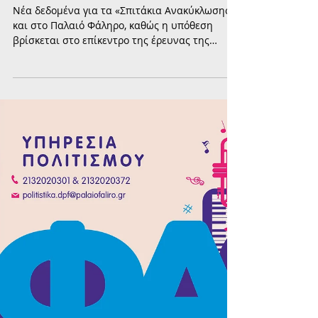
Στον «αέρα» τα Σπιτάκια
Ανακύκλωσης και στο Παλαιό
Φάληρο – Στο επίκεντρο η έρευνα
της Ευρωπαϊκής Εισαγγελίας
Νέα δεδομένα για τα «Σπιτάκια Ανακύκλωσης»
και στο Παλαιό Φάληρο, καθώς η υπόθεση
βρίσκεται στο επίκεντρο της έρευνας της
Ευρωπαϊκής Εισαγγελίας, ενώ η ΤΕΧΑΝ
διακόπτει την επιχειρησιακή υποστήριξή τους
και ο ΕΔΣΝΑ καλεί τους δήμους να αναλάβουν
προσωρινά τη λειτουργία τους.