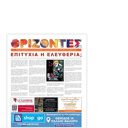
μηνιαία τοπική εφημερίδα
στο Παλαιό Φάληρο,
που διανέμεται δωρεάν
πόρτα-πόρτα
σε 10.000 αντίτυπα.