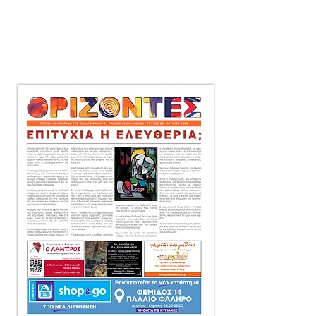
μηνιαία τοπική εφημερίδα
στο Παλαιό Φάληρο,
που διανέμεται δωρεάν
πόρτα-πόρτα
σε 10.000 αντίτυπα.