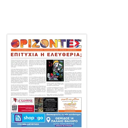
μηνιαία τοπική εφημερίδα
στο Παλαιό Φάληρο,
που διανέμεται δωρεάν
πόρτα-πόρτα
σε 10.000 αντίτυπα.