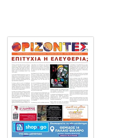
μηνιαία τοπική εφημερίδα
στο Παλαιό Φάληρο,
που διανέμεται δωρεάν
πόρτα-πόρτα
σε 10.000 αντίτυπα.