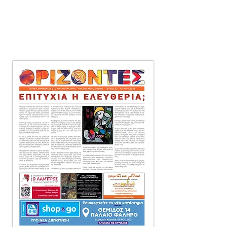
μηνιαία τοπική εφημερίδα
στο Παλαιό Φάληρο,
που διανέμεται δωρεάν
πόρτα-πόρτα
σε 10.000 αντίτυπα.