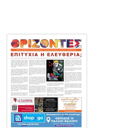
μηνιαία τοπική εφημερίδα
στο Παλαιό Φάληρο,
που διανέμεται δωρεάν
πόρτα-πόρτα
σε 10.000 αντίτυπα.