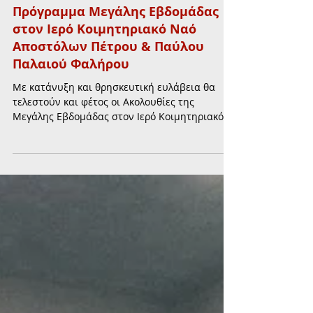
ΕΚΚΛΗΣΙΑ
Πρόγραμμα Μεγάλης Εβδομάδας
στον Ιερό Κοιμητηριακό Ναό
Αποστόλων Πέτρου & Παύλου
Παλαιού Φαλήρου
Με κατάνυξη και θρησκευτική ευλάβεια θα
τελεστούν και φέτος οι Ακολουθίες της
Μεγάλης Εβδομάδας στον Ιερό Κοιμητηριακό
Ναό Αποστόλων Πέτρου & Παύλου, σύμφωνα
με το πρόγραμμα που ανακοίνωσε ο Δήμος
Παλαιού Φαλήρου.