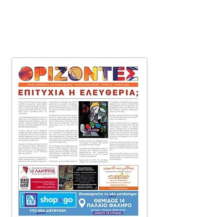
μηνιαία τοπική εφημερίδα
στο Παλαιό Φάληρο,
που διανέμεται δωρεάν
πόρτα-πόρτα
σε 10.000 αντίτυπα.