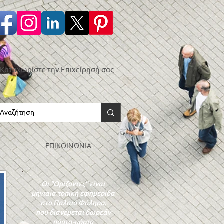
Καταχωρίστε την Επιχείρησή σας
ΕΠΙΚΟΙΝΩΝΙΑ
Οι "Ορίζοντες" είναι
μηνιαία τοπική εφημερίδα
στο Παλαιό Φάληρο,
που διανέμεται δωρεάν
πόρτα-πόρτα