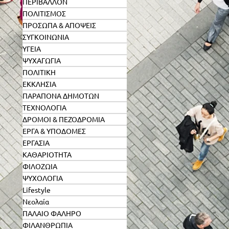
ΠΕΡΙΒΑΛΛΟΝ
ΠΟΛΙΤΙΣΜΟΣ
ΠΡΟΣΩΠΑ & ΑΠΟΨΕΙΣ
ΣΥΓΚΟΙΝΩΝΙΑ
ΥΓΕΙΑ
ΨΥΧΑΓΩΓΙΑ
ΠΟΛΙΤΙΚΗ
ΕΚΚΛΗΣΙΑ
ΠΑΡΑΠΟΝΑ ΔΗΜΟΤΩΝ
ΤΕΧΝΟΛΟΓΙΑ
ΔΡΟΜΟΙ & ΠΕΖΟΔΡΟΜΙΑ
ΕΡΓΑ & ΥΠΟΔΟΜΕΣ
ΕΡΓΑΣΙΑ
ΚΑΘΑΡΙΟΤΗΤΑ
ΦΙΛΟΖΩΙΑ
ΨΥΧΟΛΟΓΙΑ
Lifestyle
Νεολαία
ΠΑΛΑΙΟ ΦΑΛΗΡΟ
ΦΙΛΑΝΘΡΩΠΙΑ