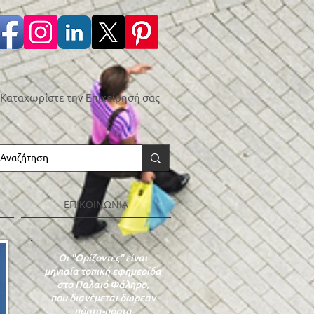
Καταχωρίστε την Επιχείρησή σας
ΕΠΙΚΟΙΝΩΝΙΑ
Οι "Ορίζοντες" είναι
μηνιαία τοπική εφημερίδα
στο Παλαιό Φάληρο,
που διανέμεται δωρεάν
πόρτα-πόρτα