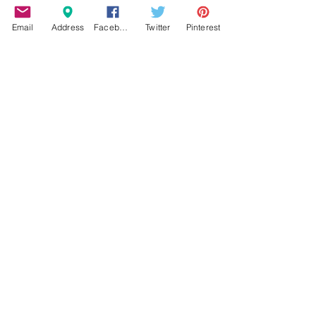
Email
Address
Facebook
Twitter
Pinterest
9 Ιουν
διαβάστηκε 2 λεπτά
ΠΕΡΙΒΑΛΛΟΝ
Παγκόσμια Ημέρα Περιβάλλοντος:
Μήνυμα ευθύνης μέσα από τον