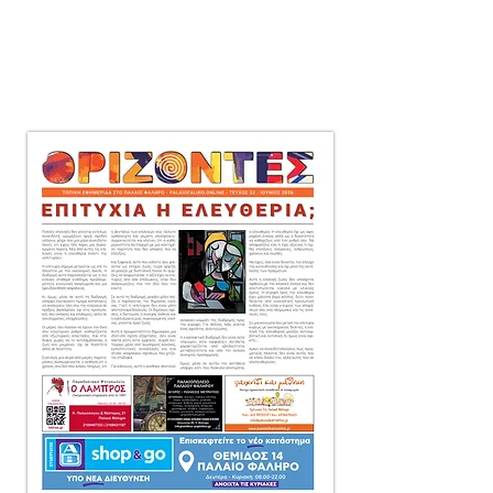
μηνιαία τοπική εφημερίδα
στο Παλαιό Φάληρο,
που διανέμεται δωρεάν
πόρτα-πόρτα
σε 10.000 αντίτυπα.