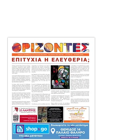
μηνιαία τοπική εφημερίδα
στο Παλαιό Φάληρο,
που διανέμεται δωρεάν
πόρτα-πόρτα
σε 10.000 αντίτυπα.