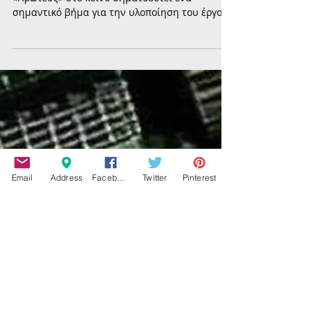
«Πρωτεύς» στο κοινό σηματοδοτεί ένα
σημαντικό βήμα για την υλοποίηση του έργου
«Οδυσσέας – Οι Έλληνες και η Θάλασσα»,
καθώς το Πάρκο Ναυτικής Παράδοσης
Φαλήρου αρχίζει σταδιακά να αποκτά ορατή
παρουσία στο παραλιακό μέτωπο της περιοχής.
Email
Address
Facebook
Twitter
Pinterest