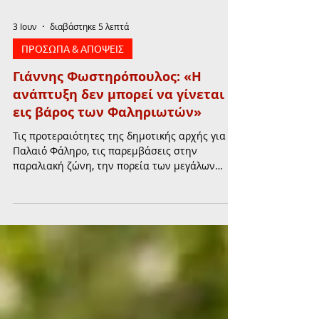
3 Ιουν
διαβάστηκε 5 λεπτά
ΠΡΟΣΩΠΑ & ΑΠΟΨΕΙΣ
Γιάννης Φωστηρόπουλος: «Η
ανάπτυξη δεν μπορεί να γίνεται
εις βάρος των Φαληριωτών»
Τις προτεραιότητες της δημοτικής αρχής για το
Παλαιό Φάληρο, τις παρεμβάσεις στην
παραλιακή ζώνη, την πορεία των μεγάλων
έργων και τις δράσεις για τη βιώσιμη
ανάπτυξη της πόλης παρουσιάζει ο δήμαρχος
Παλαιού Φαλήρου Γιάννης Φωστηρόπουλος
στη συνέντευξη που παραχώρησε στην
εφημερίδα Political και στον δημοσιογράφο
Γιάννη Σπ. Παργινό.