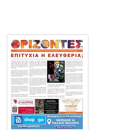
μηνιαία τοπική εφημερίδα
στο Παλαιό Φάληρο,
που διανέμεται δωρεάν
πόρτα-πόρτα
σε 10.000 αντίτυπα.