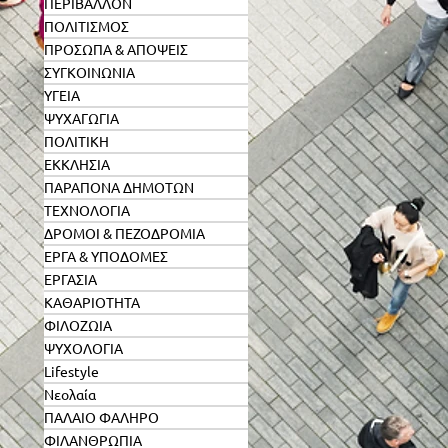
ΠΕΡΙΒΑΛΛΟΝ
ΠΟΛΙΤΙΣΜΟΣ
ΠΡΟΣΩΠΑ & ΑΠΟΨΕΙΣ
ΣΥΓΚΟΙΝΩΝΙΑ
ΥΓΕΙΑ
ΨΥΧΑΓΩΓΙΑ
ΠΟΛΙΤΙΚΗ
ΕΚΚΛΗΣΙΑ
ΠΑΡΑΠΟΝΑ ΔΗΜΟΤΩΝ
ΤΕΧΝΟΛΟΓΙΑ
ΔΡΟΜΟΙ & ΠΕΖΟΔΡΟΜΙΑ
ΕΡΓΑ & ΥΠΟΔΟΜΕΣ
ΕΡΓΑΣΙΑ
ΚΑΘΑΡΙΟΤΗΤΑ
ΦΙΛΟΖΩΙΑ
ΨΥΧΟΛΟΓΙΑ
Lifestyle
Νεολαία
ΠΑΛΑΙΟ ΦΑΛΗΡΟ
ΦΙΛΑΝΘΡΩΠΙΑ