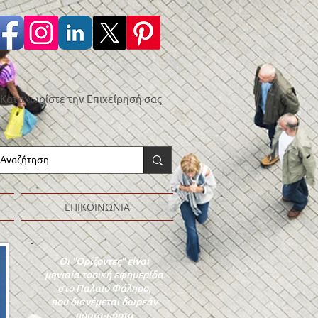
Καταχωρίστε την Επιχείρησή σας
ΕΠΙΚΟΙΝΩΝΙΑ
Οι "Ορίζοντες" είναι
μηνιαία τοπική εφημερίδα
στο Παλαιό Φάληρο,
που διανέμεται δωρεάν
πόρτα-πόρτα