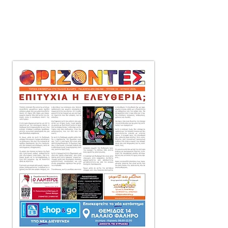
μηνιαία τοπική εφημερίδα
στο Παλαιό Φάληρο,
που διανέμεται δωρεάν
πόρτα-πόρτα
σε 10.000 αντίτυπα.