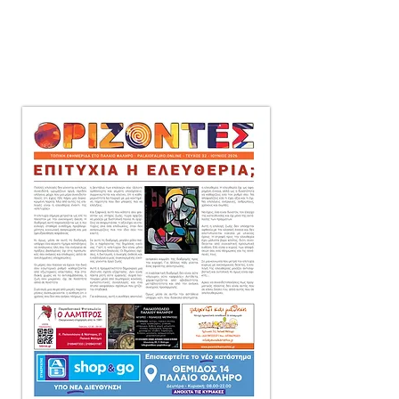
μηνιαία τοπική εφημερίδα
στο Παλαιό Φάληρο,
που διανέμεται δωρεάν
πόρτα-πόρτα
σε 10.000 αντίτυπα.