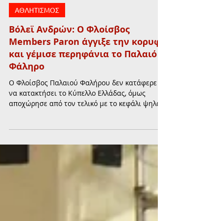
23 Μαρ
διαβάστηκε 2 λεπτά
ΑΘΛΗΤΙΣΜΟΣ
Βόλεϊ Ανδρών: Ο Φλοίσβος
Members Paron άγγιξε την κορυφή
και γέμισε περηφάνια το Παλαιό
Φάληρο
Ο Φλοίσβος Παλαιού Φαλήρου δεν κατάφερε
να κατακτήσει το Κύπελλο Ελλάδας, όμως
αποχώρησε από τον τελικό με το κεφάλι ψηλά,
γεμίζοντας περηφάνια το Παλαιό Φάληρο για
την προσπάθεια και την εικόνα του.