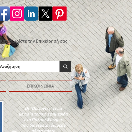
Καταχωρίστε την Επιχείρησή σας
ΕΠΙΚΟΙΝΩΝΙΑ
Οι "Ορίζοντες" είναι
μηνιαία τοπική εφημερίδα
στο Παλαιό Φάληρο,
που διανέμεται δωρεάν
πόρτα-πόρτα