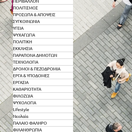
ΠΕΡΙΒΑΛΛΟΝ
ΠΟΛΙΤΙΣΜΟΣ
ΠΡΟΣΩΠΑ & ΑΠΟΨΕΙΣ
ΣΥΓΚΟΙΝΩΝΙΑ
ΥΓΕΙΑ
ΨΥΧΑΓΩΓΙΑ
ΠΟΛΙΤΙΚΗ
ΕΚΚΛΗΣΙΑ
ΠΑΡΑΠΟΝΑ ΔΗΜΟΤΩΝ
ΤΕΧΝΟΛΟΓΙΑ
ΔΡΟΜΟΙ & ΠΕΖΟΔΡΟΜΙΑ
ΕΡΓΑ & ΥΠΟΔΟΜΕΣ
ΕΡΓΑΣΙΑ
ΚΑΘΑΡΙΟΤΗΤΑ
ΦΙΛΟΖΩΙΑ
ΨΥΧΟΛΟΓΙΑ
Lifestyle
Νεολαία
ΠΑΛΑΙΟ ΦΑΛΗΡΟ
ΦΙΛΑΝΘΡΩΠΙΑ