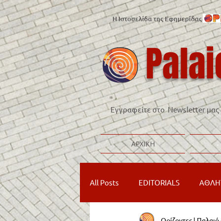
Η Ιστοσελίδα της Εφημερίδας
Palai
Εγγραφείτε στο Newsletter μας
ΑΡΧΙΚΗ
All Posts
EDITORIALS
ΑΘΛΗ
Ορίζοντες | Παλαι