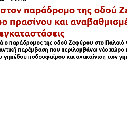
Ι & ΠΑΙΔΕΙΑ
ΠΕΡΙΒΑΛΛΟΝ
ΠΟΛΙΤΙΣΜΟΣ
ΠΡΟΣΩΠΑ
στον παράδρομο της οδού 
ρο πρασίνου και αναβαθμισμ
ΨΥΧΑΓΩΓΙΑ
ΠΟΛΙΤΙΚΗ
ΕΚΚΛΗΣΙΑ
ΠΑΡΑΠΟΝΑ ΔΗ
 εγκαταστάσεις
ά ο παράδρομος της οδού Ζεφύρου στο Παλαιό 
ΡΓΑ & ΥΠΟΔΟΜΕΣ
ΕΡΓΑΣΙΑ
ΚΑΘΑΡΙΟΤΗΤΑ
ΦΙΛΟΖ
αντική παρέμβαση που περιλαμβάνει νέο χώρο 
 γηπέδου ποδοσφαίρου και ανακαίνιση των γηπ
ΑΙΟ ΦΑΛΗΡΟ
ΦΙΛΑΝΘΡΩΠΙΑ
ΑΡΧΙΤΕΚΤΟΝΙΚΗ
Ε