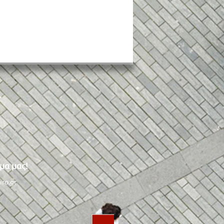
στός για δύο εβδομάδες
μα μας!
αίθριος χώρος
υχής της Πολεμικής
iro.gr
πορίας στο Παλαιό
ηρο