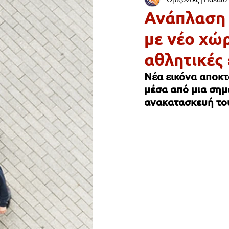
ΟΙΚΟΝΟΜΙΑ & ΑΓΟΡΑ
ΠΑΙΔ
Ανάπλαση 
με νέο χώ
ΣΥΓΚΟΙΝΩΝΙΑ
ΥΓΕΙΑ
αθλητικές
Νέα εικόνα αποκτ
ΔΡΟΜΟΙ & ΠΕΖΟΔΡΟΜΙΑ
Ε
μέσα από μια σημ
ανακατασκευή του
Lifestyle
Νεολαία
ΠΑΛ