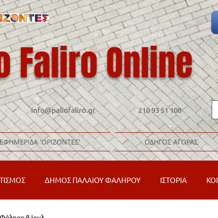
o Faliro Online
info@paliofaliro.gr
210 93 51 108
ΕΦΗΜΕΡΙΔΑ 'ΟΡΙΖΟΝΤΕΣ'
ΟΔΗΓΟΣ ΑΓΟΡΑΣ
ΤΙΣΜΟΣ
ΔΗΜΟΣ ΠΑΛΑΙΟΥ ΦΑΛΗΡΟΥ
ΙΣΤΟΡΙΑ
ΚΟ
ό Φάληρο
8 Ιουλ