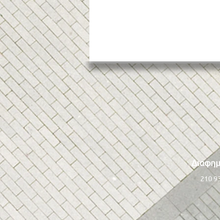
Αθηναϊκή Ριβιέρα: Εκτός
Διαφημ
ορόσημων του Ταμείου
Ανάκαμψης ο παραλιακός
210 9
πεζόδρομος –
ποδηλατόδρομος