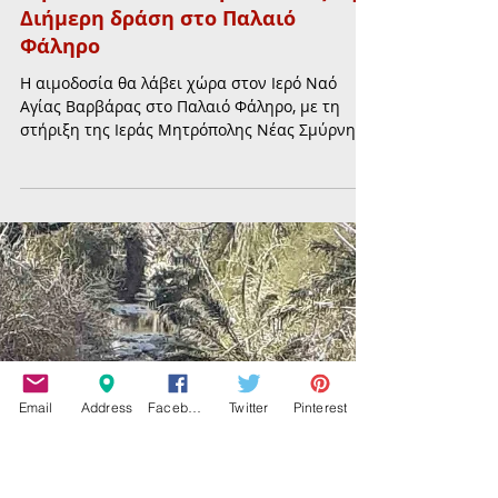
20 Απρ
διαβάστηκε 1 λεπτά
ΥΓΕΙΑ
Αιμοδοσία: Δώσε αίμα, δώσε ζωή –
Διήμερη δράση στο Παλαιό
Φάληρο
Η αιμοδοσία θα λάβει χώρα στον Ιερό Ναό
Αγίας Βαρβάρας στο Παλαιό Φάληρο, με τη
στήριξη της Ιεράς Μητρόπολης Νέας Σμύρνης,
στις 25 και 26 Απριλίου
Email
Address
Facebook
Twitter
Pinterest