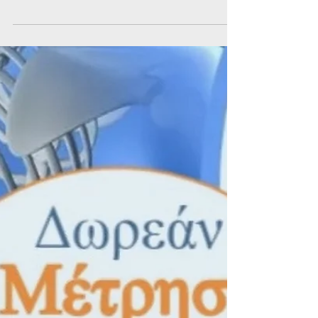
Το Σάββατο 11 Ιουλίου, ο Δήμος Παλαιού
Φαλήρου διοργανώνει την 88η Εθελοντική
Αιμοδοσία στο Δημαρχείο της πόλης, καλώντας
τους πολίτες να στηρίξουν έμπρακτα τους
συνανθρώπους που έχουν ανάγκη από αίμα.