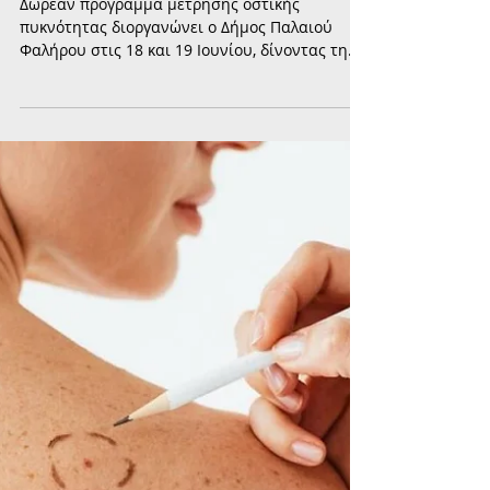
Δωρεάν μέτρηση οστικής
πυκνότητας από τον Δήμο
Παλαιού Φαλήρου για την
πρόληψη της οστεοπόρωσης
Δωρεάν πρόγραμμα μέτρησης οστικής
πυκνότητας διοργανώνει ο Δήμος Παλαιού
Φαλήρου στις 18 και 19 Ιουνίου, δίνοντας τη
δυνατότητα σε πολίτες που ανήκουν σε ομάδες
αυξημένου κινδύνου να εξεταστούν και να
ενημερωθούν για την πρόληψη της
οστεοπόρωσης.