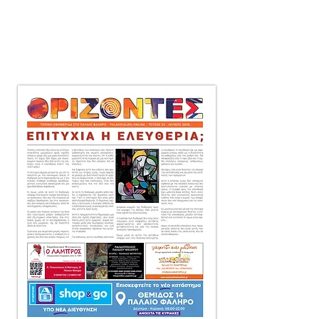
μηνιαία τοπική εφημερίδα
στο Παλαιό Φάληρο,
που διανέμεται δωρεάν
πόρτα-πόρτα
σε 10.000 αντίτυπα.