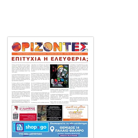
μηνιαία τοπική εφημερίδα
στο Παλαιό Φάληρο,
που διανέμεται δωρεάν
πόρτα-πόρτα
σε 10.000 αντίτυπα.