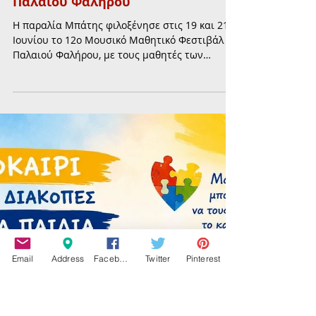
25 Ιουν
διαβάστηκε 2 λεπτά
ΠΑΙΔΙ & ΠΑΙΔΕΙΑ
Οι μαθητές πρωταγωνίστησαν στο
12ο Μουσικό Μαθητικό Φεστιβάλ
Παλαιού Φαλήρου
Η παραλία Μπάτης φιλοξένησε στις 19 και 21
Ιουνίου το 12ο Μουσικό Μαθητικό Φεστιβάλ
Παλαιού Φαλήρου, με τους μαθητές των
σχολείων της πόλης να παρουσιάζουν μουσικά
σύνολα, παραδοσιακούς χορούς και τραγούδια,
έπειτα από μήνες προετοιμασίας.
Email
Address
Facebook
Twitter
Pinterest