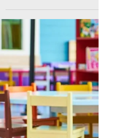
Με ένα διήμερο γεμάτο συγκίνηση, αναμνήσεις
και συναντήσεις αποφοίτων, το 1ο Γυμνάσιο
Παλαιού Φαλήρου «Ήβη Αθανασιάδου» τίμησε
τα 100 χρόνια από την ίδρυσή του,
αναδεικνύοντας τη διαχρονική συμβολή του
στην εκπαίδευση και την ιστορία της πόλης.