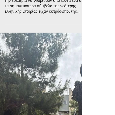
Επίσκεψη και ξενάγηση στο
Θωρηκτό Αβέρωφ από τον Δήμο
Παλαιού Φαλήρου
Την ευκαιρία να γνωρίσουν από κοντά ένα από
τα σημαντικότερα σύμβολα της νεότερης
ελληνικής ιστορίας είχαν εκπρόσωποι της
Τοπικής Αυτοδιοίκησης και φορέων, οι οποίοι
συμμετείχαν σε επίσκεψη και ξενάγηση στο
Πλωτό Ναυτικό Μουσείο - Θωρηκτό «Γ.
Αβέρωφ».