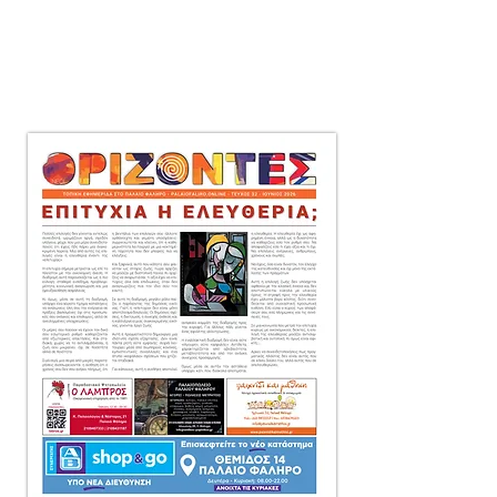
μηνιαία τοπική εφημερίδα
στο Παλαιό Φάληρο,
που διανέμεται δωρεάν
πόρτα-πόρτα
σε 10.000 αντίτυπα.