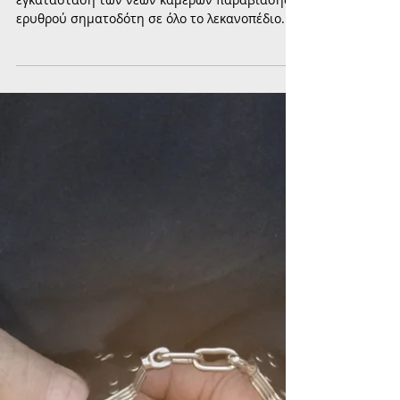
Πού τοποθετήθηκαν οι νέες
κάμερες παραβίασης κόκκινου
σηματοδότη στο Παλαιό Φάληρο
Η Περιφέρεια Αττικής ολοκλήρωσε την
εγκατάσταση των νέων καμερών παραβίασης
ερυθρού σηματοδότη σε όλο το λεκανοπέδιο.
Στο Παλαιό Φάληρο τοποθετήθηκαν σε τρεις
κομβικές διασταυρώσεις, με στόχο την
ενίσχυση της οδικής ασφάλειας και τη μείωση
των επικίνδυνων παραβάσεων.