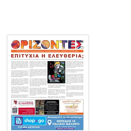
μηνιαία τοπική εφημερίδα
στο Παλαιό Φάληρο,
που διανέμεται δωρεάν
πόρτα-πόρτα
σε 10.000 αντίτυπα.