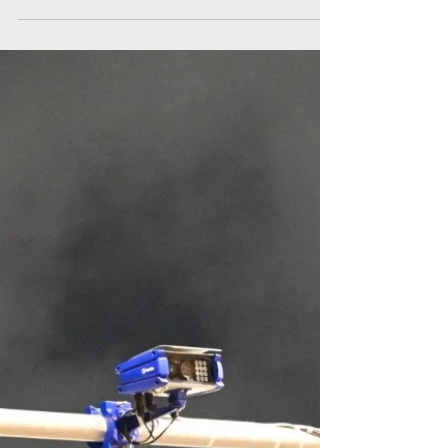
Βίντεο που δημοσιεύτηκε στα μέσα κοινωνικής
δικτύωσης και φέρεται να δείχνει οδηγό τραμ
χωρίς παπούτσια και με αναμμένο τσιγάρο
κατά τη διάρκεια δρομολογίου από τον Νέο
Κόσμο προς το Παλαιό Φάληρο έχει προκαλέσει
αντιδράσεις. Για το περιστατικό έχει υποβληθεί
καταγγελία στη ΣΤΑ.ΣΥ., ενώ αναμένονται οι
επίσημες ενέργειες της εταιρείας.