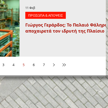
11 Φεβ
ΠΡΟΣΩΠΑ & ΑΠΟΨΕΙΣ
Γιώργος Γεράρδος: Το Παλαιό Φάληρο
αποχαιρετά τον ιδρυτή της Πλαίσιο
3
4
5
6
7