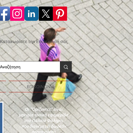
Καταχωρίστε την Επιχείρησή σας
ΕΠΙΚΟΙΝΩΝΙΑ
Οι "Ορίζοντες" είναι
μηνιαία τοπική εφημερίδα
στο Παλαιό Φάληρο,
που διανέμεται δωρεάν
πόρτα-πόρτα