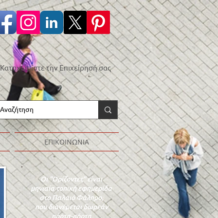
Καταχωρίστε την Επιχείρησή σας
ΕΠΙΚΟΙΝΩΝΙΑ
Οι "Ορίζοντες" είναι
μηνιαία τοπική εφημερίδα
στο Παλαιό Φάληρο,
που διανέμεται δωρεάν
πόρτα-πόρτα