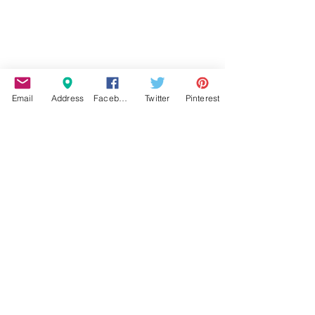
Email
Address
Facebook
Twitter
Pinterest
ΠΑΙΔΙ & ΠΑΙΔΕΙΑ
Εμφάνιση όλων
Σχετικές αναρτήσεις