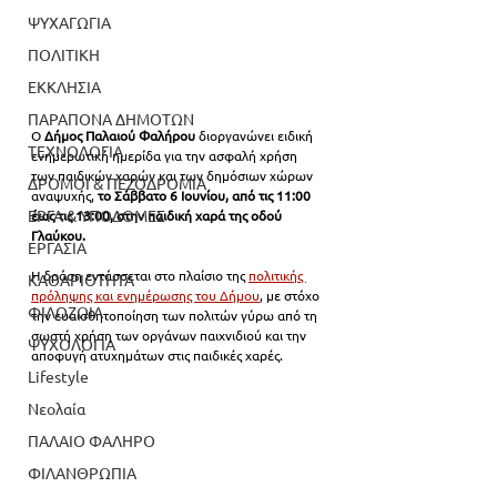
ΨΥΧΑΓΩΓΙΑ
ΠΟΛΙΤΙΚΗ
ΕΚΚΛΗΣΙΑ
ΠΑΡΑΠΟΝΑ ΔΗΜΟΤΩΝ
Ο 
Δήμος Παλαιού Φαλήρου
 διοργανώνει ειδική 
ΤΕΧΝΟΛΟΓΙΑ
ενημερωτική ημερίδα για την ασφαλή χρήση 
των παιδικών χαρών και των δημόσιων χώρων 
ΔΡΟΜΟΙ & ΠΕΖΟΔΡΟΜΙΑ
αναψυχής, 
το Σάββατο 6 Ιουνίου, από τις 11:00 
ΕΡΓΑ & ΥΠΟΔΟΜΕΣ
έως τις 13:00, στην παιδική χαρά της οδού 
Γλαύκου.
ΕΡΓΑΣΙΑ
Η δράση εντάσσεται στο πλαίσιο της 
πολιτικής 
ΚΑΘΑΡΙΟΤΗΤΑ
πρόληψης και ενημέρωσης του Δήμου
, με στόχο 
ΦΙΛΟΖΩΙΑ
την ευαισθητοποίηση των πολιτών γύρω από τη 
σωστή χρήση των οργάνων παιχνιδιού και την 
ΨΥΧΟΛΟΓΙΑ
αποφυγή ατυχημάτων στις παιδικές χαρές.
Lifestyle
Νεολαία
ΠΑΛΑΙΟ ΦΑΛΗΡΟ
ΦΙΛΑΝΘΡΩΠΙΑ