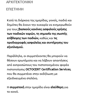
ΑΡΧΙΤΕΚΤΟΝΙΚΗ
ΕΠΙΣΤΗΜΗ
Κατά τη διάρκεια της ημερίδας, γονείς, παιδιά και 
δημότες θα έχουν την ευκαιρία να ενημερωθούν 
για τους
 βασικούς κανόνες ασφαλούς χρήσης 
των παιδικών χαρών, τη σημασία της σωστής 
επίβλεψης των παιδιών,
 καθώς και 
τις 
προδιαγραφές ασφαλείας και συντήρησης του 
εξοπλισμού.
Παράλληλα, οι συμμετέχοντες θα μπορούν να 
θέσουν ερωτήματα και να λάβουν απαντήσεις 
από εκπροσώπους του πιστοποιημένου φορέα 
πιστοποίησης 
OCTOCERT Certification Services
, 
που θα συμμετέχει στην εκδήλωση με 
εξειδικευμένα στελέχη.
Η 
συμμετοχή 
στην ημερίδα είναι 
ελεύθερη 
για 
το κοινό.