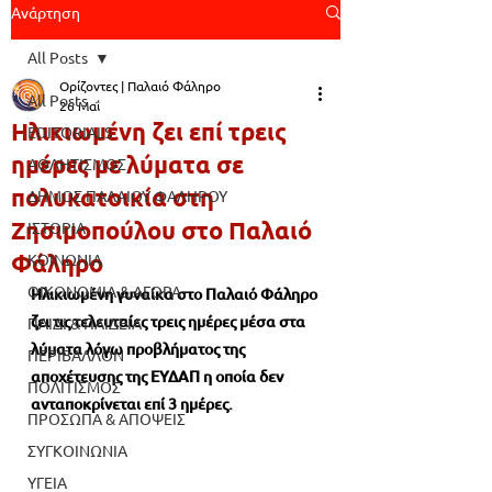
Ανάρτηση
All Posts
Ορίζοντες | Παλαιό Φάληρο
All Posts
26 Μαΐ
Ηλικιωμένη ζει επί τρεις
EDITORIALS
ημέρες με λύματα σε
ΑΘΛΗΤΙΣΜΟΣ
πολυκατοικία στη
ΔΗΜΟΣ ΠΑΛΑΙΟΥ ΦΑΛΗΡΟΥ
Ζησιμοπούλου στο Παλαιό
ΙΣΤΟΡΙΑ
Φάληρο
ΚΟΙΝΩΝΙΑ
ΟΙΚΟΝΟΜΙΑ & ΑΓΟΡΑ
Ηλικιωμένη γυναίκα στο Παλαιό Φάληρο 
ζει τις τελευταίες τρεις ημέρες μέσα στα 
ΠΑΙΔΙ & ΠΑΙΔΕΙΑ
λύματα λόγω προβλήματος της 
ΠΕΡΙΒΑΛΛΟΝ
αποχέτευσης της ΕΥΔΑΠ η οποία δεν 
ΠΟΛΙΤΙΣΜΟΣ
ανταποκρίνεται επί 3 ημέρες.
ΠΡΟΣΩΠΑ & ΑΠΟΨΕΙΣ
ΣΥΓΚΟΙΝΩΝΙΑ
ΥΓΕΙΑ