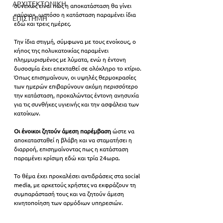
ΑΡΧΙΤΕΚΤΟΝΙΚΗ
συνεχώς είναι πως η αποκατάσταση θα γίνει 
«αύριο», ωστόσο η κατάσταση παραμένει ίδια 
ΕΠΙΣΤΗΜΗ
εδώ και τρεις ημέρες.
Την ίδια στιγμή, σύμφωνα με τους ενοίκους, ο 
κήπος της πολυκατοικίας παραμένει 
πλημμυρισμένος με λύματα, ενώ η έντονη 
δυσοσμία έχει επεκταθεί σε ολόκληρο το κτίριο. 
Όπως επισημαίνουν, οι υψηλές θερμοκρασίες 
των ημερών επιβαρύνουν ακόμη περισσότερο 
την κατάσταση, προκαλώντας έντονη ανησυχία 
για τις συνθήκες υγιεινής και την ασφάλεια των 
κατοίκων.
Οι ένοικοι ζητούν άμεση παρέμβαση 
ώστε να 
αποκατασταθεί η βλάβη και να σταματήσει η 
διαρροή, επισημαίνοντας πως η κατάσταση 
παραμένει κρίσιμη εδώ και τρία 24ωρα.
Το θέμα έχει προκαλέσει αντιδράσεις στα social 
media, με αρκετούς χρήστες να εκφράζουν τη 
συμπαράστασή τους και να ζητούν άμεση 
κινητοποίηση των αρμόδιων υπηρεσιών.