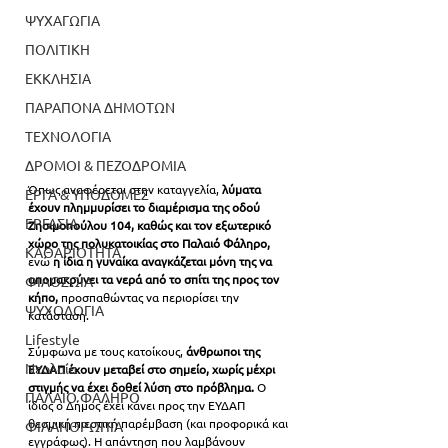
ΨΥΧΑΓΩΓΙΑ
ΠΟΛΙΤΙΚΗ
ΕΚΚΛΗΣΙΑ
ΠΑΡΑΠΟΝΑ ΔΗΜΟΤΩΝ
ΤΕΧΝΟΛΟΓΙΑ
ΔΡΟΜΟΙ & ΠΕΖΟΔΡΟΜΙΑ
Όπως αναφέρεται στην καταγγελία,
 λύματα 
ΕΡΓΑ & ΥΠΟΔΟΜΕΣ
έχουν πλημμυρίσει το διαμέρισμα της οδού 
ΕΡΓΑΣΙΑ
Ζησιμοπούλου 104, καθώς και τον εξωτερικό 
χώρο της πολυκατοικίας στο Παλαιό Φάληρο,
ΚΑΘΑΡΙΟΤΗΤΑ
ενώ 
η ίδια η γυναίκα αναγκάζεται μόνη της να 
απομακρύνει τα νερά από το σπίτι της προς τον 
ΦΙΛΟΖΩΙΑ
κήπο, 
προσπαθώντας να περιορίσει την 
ΨΥΧΟΛΟΓΙΑ
κατάσταση.
Lifestyle
Σύμφωνα με τους κατοίκους,
 άνθρωποι της 
Νεολαία
ΕΥΔΑΠ έχουν μεταβεί στο σημείο, χωρίς μέχρι 
στιγμής να έχει δοθεί λύση στο πρόβλημα.
Ο 
ΠΑΛΑΙΟ ΦΑΛΗΡΟ
ίδιος ο Δήμος έχει κάνει προς την ΕΥΔΑΠ 
θεσμική πιεστική παρέμβαση (και προφορικά και 
ΦΙΛΑΝΘΡΩΠΙΑ
εγγράφως). 
Η απάντηση που λαμβάνουν 