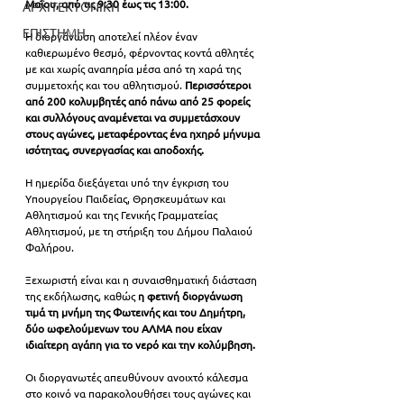
Μαΐου, από τις 9:30 έως τις 13:00.
ΑΡΧΙΤΕΚΤΟΝΙΚΗ
ΕΠΙΣΤΗΜΗ
Η διοργάνωση αποτελεί πλέον έναν 
καθιερωμένο θεσμό, φέρνοντας κοντά αθλητές 
με και χωρίς αναπηρία μέσα από τη χαρά της 
συμμετοχής και του αθλητισμού. 
Περισσότεροι 
από 200 κολυμβητές από πάνω από 25 φορείς 
και συλλόγους αναμένεται να συμμετάσχουν 
στους αγώνες, μεταφέροντας ένα ηχηρό μήνυμα 
ισότητας, συνεργασίας και αποδοχής.
Η ημερίδα διεξάγεται υπό την έγκριση του 
Υπουργείου Παιδείας, Θρησκευμάτων και 
Αθλητισμού και της Γενικής Γραμματείας 
Αθλητισμού, με τη στήριξη του Δήμου Παλαιού 
Φαλήρου.
Ξεχωριστή είναι και η συναισθηματική διάσταση 
της εκδήλωσης, καθώς 
η φετινή διοργάνωση 
τιμά τη μνήμη της Φωτεινής και του Δημήτρη, 
δύο ωφελούμενων του ΑΛΜΑ που είχαν 
ιδιαίτερη αγάπη για το νερό και την κολύμβηση.
Οι διοργανωτές απευθύνουν ανοιχτό κάλεσμα 
στο κοινό να παρακολουθήσει τους αγώνες και 