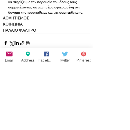
να στηρίξει με την παρουσία του όλους τους 
συμμετέχοντες, σε μια ημέρα αφιερωμένη στη 
δύναμη της προσπάθειας και της συμπερίληψης.
ΑΘΛΗΤΙΣΜΟΣ
ΚΟΙΝΩΝΙΑ
ΠΑΛΑΙΟ ΦΑΛΗΡΟ
Email
Address
Facebook
Twitter
Pinterest
Εμφάνιση όλων
Σχετικές αναρτήσεις