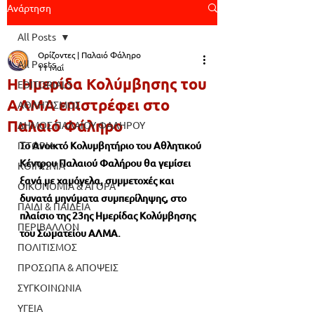
Ανάρτηση
All Posts
Ορίζοντες | Παλαιό Φάληρο
All Posts
11 Μαΐ
Η Ημερίδα Κολύμβησης του
EDITORIALS
ΑΛΜΑ επιστρέφει στο
ΑΘΛΗΤΙΣΜΟΣ
Παλαιό Φάληρο
ΔΗΜΟΣ ΠΑΛΑΙΟΥ ΦΑΛΗΡΟΥ
ΙΣΤΟΡΙΑ
Το Ανοικτό Κολυμβητήριο του Αθλητικού 
Κέντρου Παλαιού Φαλήρου θα γεμίσει 
ΚΟΙΝΩΝΙΑ
ξανά με χαμόγελα, συμμετοχές και 
ΟΙΚΟΝΟΜΙΑ & ΑΓΟΡΑ
δυνατά μηνύματα συμπερίληψης, στο 
ΠΑΙΔΙ & ΠΑΙΔΕΙΑ
πλαίσιο της 23ης Ημερίδας Κολύμβησης 
ΠΕΡΙΒΑΛΛΟΝ
του Σωματείου ΑΛΜΑ.
ΠΟΛΙΤΙΣΜΟΣ
ΠΡΟΣΩΠΑ & ΑΠΟΨΕΙΣ
ΣΥΓΚΟΙΝΩΝΙΑ
ΥΓΕΙΑ