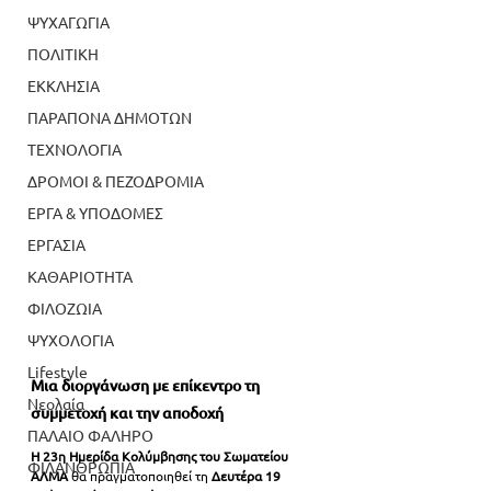
ΨΥΧΑΓΩΓΙΑ
ΠΟΛΙΤΙΚΗ
ΕΚΚΛΗΣΙΑ
ΠΑΡΑΠΟΝΑ ΔΗΜΟΤΩΝ
ΤΕΧΝΟΛΟΓΙΑ
ΔΡΟΜΟΙ & ΠΕΖΟΔΡΟΜΙΑ
ΕΡΓΑ & ΥΠΟΔΟΜΕΣ
ΕΡΓΑΣΙΑ
ΚΑΘΑΡΙΟΤΗΤΑ
ΦΙΛΟΖΩΙΑ
ΨΥΧΟΛΟΓΙΑ
Lifestyle
Μια διοργάνωση με επίκεντρο τη 
Νεολαία
συμμετοχή και την αποδοχή
ΠΑΛΑΙΟ ΦΑΛΗΡΟ
Η 23η Ημερίδα Κολύμβησης του Σωματείου 
ΦΙΛΑΝΘΡΩΠΙΑ
ΑΛΜΑ
 θα πραγματοποιηθεί τη 
Δευτέρα 19 