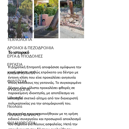
ΨΥΧΑΓΩΓΙΑ
ΠΟΛΙΤΙΚΗ
ΕΚΚΛΗΣΙΑ
ΠΑΡΑΠΟΝΑ ΔΗΜΟΤΩΝ
ΤΕΧΝΟΛΟΓΙΑ
ΔΡΟΜΟΙ & ΠΕΖΟΔΡΟΜΙΑ
Το ιστορικό
ΕΡΓΑ & ΥΠΟΔΟΜΕΣ
ΕΡΓΑΣΙΑ
Η Δημοτική Επιτροπή αποφάσισε ομόφωνα την 
κοπή πεύκου, καθώς επρόκειτο για δέντρο με 
ΚΑΘΑΡΙΟΤΗΤΑ
έντονη κλίση που είχε προκαλέσει ανησυχία 
ΦΙΛΟΖΩΙΑ
στους κατοίκους της γειτονιάς. 
Το συγκεκριμένο 
δέντρο είχε μάλιστα προκαλέσει φθορές σε 
ΨΥΧΟΛΟΓΙΑ
παρακείμενη ιδιοκτησία, με αποτέλεσμα να 
Lifestyle
κατατεθεί σχετικό αίτημα από τον διαχειριστή 
πολυκατοικίας για την απομάκρυνσή του.
Νεολαία
Οι εργασίες πραγματοποιήθηκαν με τη χρήση 
ΠΑΛΑΙΟ ΦΑΛΗΡΟ
ειδικού συνεργείου και προσωρινό αποκλεισμό 
ΦΙΛΑΝΘΡΩΠΙΑ
του σημείου για λόγους ασφαλείας. Μετά την 