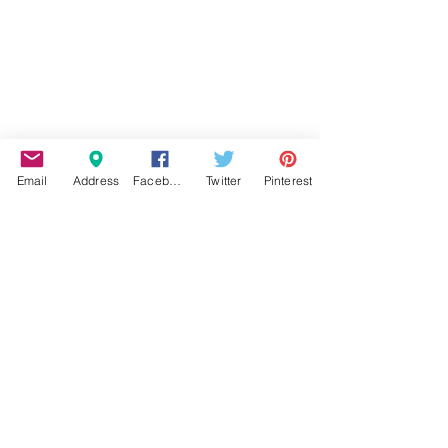
Email
Address
Facebook
Twitter
Pinterest
ΠΕΡΙΒΑΛΛΟΝ
ΠΑΛΑΙΟ ΦΑΛΗΡΟ
Εμφάνιση όλων
Σχετικές αναρτήσεις