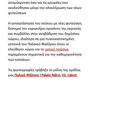
απομάκρυνση όσο και τις εργασίες που 
ακολούθησαν μέχρι την ολοκλήρωση των νέων 
φυτεύσεων
Η αντικατάσταση του πεύκου με νέες φυτεύσεις 
διατηρεί τον χαρακτήρα πρασίνου της περιοχής 
και συμβάλλει στην αναβάθμιση του δημόσιου 
χώρου, ιδιαίτερα σε μια πυκνοκατοικημένη 
γειτονιά του Παλαιού Φαλήρου όπου οι 
ελεύθεροι χώροι και το 
αστικό πράσινο
παραμένουν σημαντικά για την καθημερινότητα 
των κατοίκων.
Τις φωτογραφίες τράβηξε το μέλος της ομάδας 
μας 
Παλαιό Φάληρο | Palaio Faliro
,
Vic Cabot
.