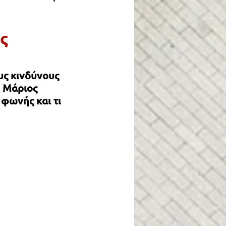
 & ΑΠΟΨΕΙΣ
ς
ΜΟΤΩΝ
ΤΕΧΝΟΛΟΓΙΑ
υς κινδύνους 
ΩΙΑ
ΨΥΧΟΛΟΓΙΑ
 Μάριος 
φωνής και τι 
ΠΙΣΤΗΜΗ