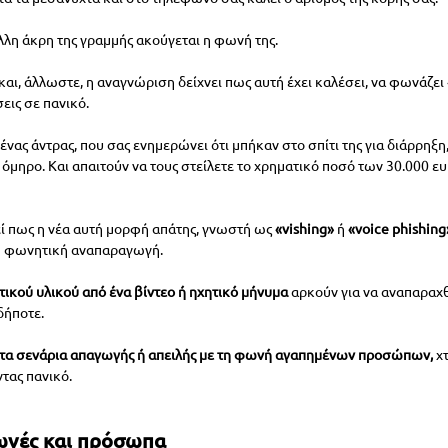
λλη άκρη της γραμμής ακούγεται η φωνή της.
 και, άλλωστε, η αναγνώριση δείχνει πως αυτή έχει καλέσει, να φωνάζει
εις σε πανικό.
ένας άντρας, που σας ενημερώνει ότι μπήκαν στο σπίτι της για διάρρηξη
ν όμηρο. Και απαιτούν να τους στείλετε το χρηματικό ποσό των 30.000 ε
εί πως η νέα αυτή μορφή απάτης, γνωστή ως 
«vishing»
 ή 
«voice phishing
η φωνητική αναπαραγωγή.
ικού υλικού από ένα βίντεο ή ηχητικό μήνυμα 
αρκούν για να αναπαραχθ
δήποτε.
 τα σενάρια απαγωγής ή απειλής με τη φωνή αγαπημένων προσώπων,
 χ
τας πανικό.
νές και πρόσωπα