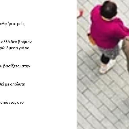
 «Αφήστε με!», 
, αλλά δεν βρήκαν 
υρώ άμεσα για να 
»
, βασίζεται στην 
εί με απόλυτη 
τυπώντας στο 