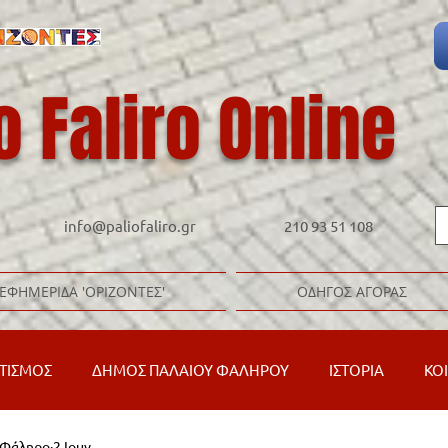
o Faliro Online
info@paliofaliro.gr
210 93 51 108
ΕΦΗΜΕΡΙΔΑ 'ΟΡΙΖΟΝΤΕΣ'
ΟΔΗΓΟΣ ΑΓΟΡΑΣ
ΤΙΣΜΟΣ
ΔΗΜΟΣ ΠΑΛΑΙΟΥ ΦΑΛΗΡΟΥ
ΙΣΤΟΡΙΑ
ΚΟ
ό Φάληρο
2 Ιουν