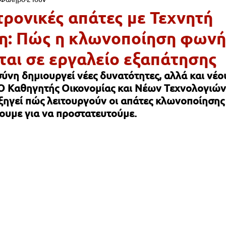
Ι & ΠΑΙΔΕΙΑ
ΠΕΡΙΒΑΛΛΟΝ
ΠΟΛΙΤΙΣΜΟΣ
ΠΡΟΣΩΠΑ
τρονικές απάτες με Τεχνητή
η: Πώς η κλωνοποίηση φωνή
ΨΥΧΑΓΩΓΙΑ
ΠΟΛΙΤΙΚΗ
ΕΚΚΛΗΣΙΑ
ΠΑΡΑΠΟΝΑ ΔΗ
ται σε εργαλείο εξαπάτησης
ύνη δημιουργεί νέες δυνατότητες, αλλά και νέο
ΡΓΑ & ΥΠΟΔΟΜΕΣ
ΕΡΓΑΣΙΑ
ΚΑΘΑΡΙΟΤΗΤΑ
ΦΙΛΟΖ
. Ο Καθηγητής Οικονομίας και Νέων Τεχνολογιών
ηγεί πώς λειτουργούν οι απάτες κλωνοποίησης 
ουμε για να προστατευτούμε.
ΑΙΟ ΦΑΛΗΡΟ
ΦΙΛΑΝΘΡΩΠΙΑ
ΑΡΧΙΤΕΚΤΟΝΙΚΗ
Ε