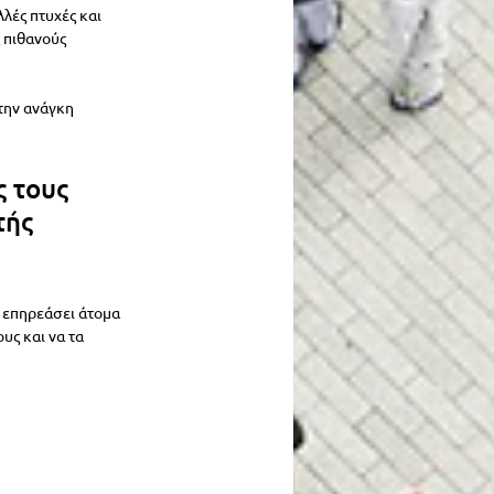
λλές πτυχές και 
 πιθανούς 
την ανάγκη 
 τους 
τής 
α επηρεάσει άτομα 
υς και να τα 