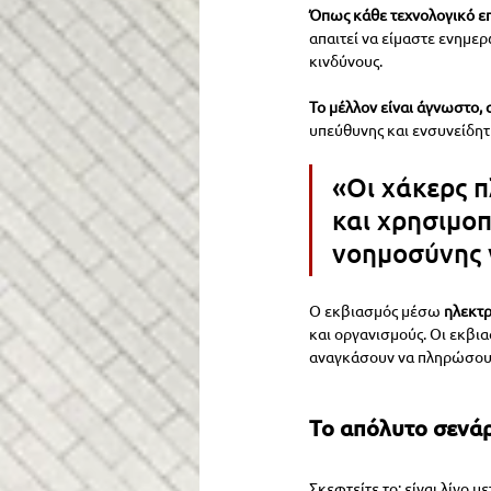
Όπως κάθε τεχνολογικό επ
απαιτεί να είμαστε ενημερ
κινδύνους.
Το μέλλον είναι άγνωστο,
υπεύθυνης και ενσυνείδητη
«Οι χάκερς π
και χρησιμοπ
νοημοσύνης γ
Ο εκβιασμός μέσω 
ηλεκτ
και οργανισμούς. Οι εκβια
αναγκάσουν να πληρώσουν
Το απόλυτο σενάρ
Σκεφτείτε το: είναι λίγο 