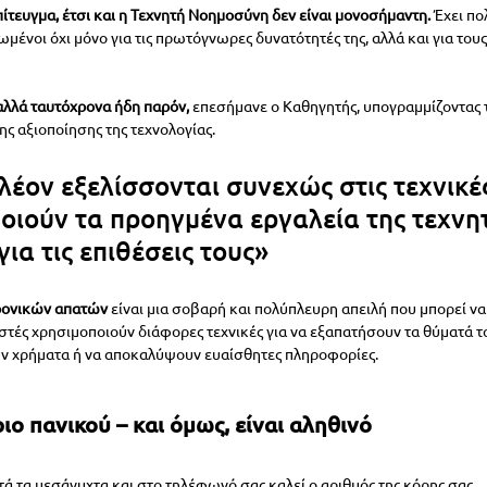
ίτευγμα, έτσι και η Τεχνητή Νοημοσύνη δεν είναι μονοσήμαντη.
 Έχει πο
ωμένοι όχι μόνο για τις πρωτόγνωρες δυνατότητές της, αλλά και για τους
 αλλά ταυτόχρονα ήδη παρόν,
 επεσήμανε ο Καθηγητής, υπογραμμίζοντας 
ς αξιοποίησης της τεχνολογίας.
λέον εξελίσσονται συνεχώς στις τεχνικές
οιούν τα προηγμένα εργαλεία της τεχνη
ια τις επιθέσεις τους»
ρονικών απατών
 είναι μια σοβαρή και πολύπλευρη απειλή που μπορεί ν
στές χρησιμοποιούν διάφορες τεχνικές για να εξαπατήσουν τα θύματά το
 χρήματα ή να αποκαλύψουν ευαίσθητες πληροφορίες.
ιο πανικού – και όμως, είναι αληθινό
μετά τα μεσάνυχτα και στο τηλέφωνό σας καλεί ο αριθμός της κόρης σας.