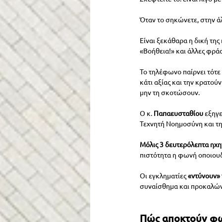
Όταν το σηκώνετε, στην ά
Είναι ξεκάθαρα η δική της
«Βοήθεια!» και άλλες φράσ
Το τηλέφωνο παίρνει τότε 
κάτι αξίας και την κρατού
μην τη σκοτώσουν.
Ο κ.
 Παπαευσταθίου
 εξηγ
Τεχνητή Νοημοσύνη και τ
Μόλις 3 δευτερόλεπτα ηχητ
πιστότητα η φωνή οποιου
Οι εγκληματίες 
«ντύνουν»
συναίσθημα και προκαλών
Πώς αποκτούν φω