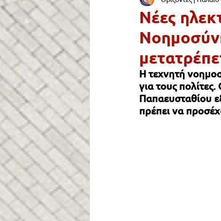
ΟΙΚΟΝΟΜΙΑ & ΑΓΟΡΑ
ΠΑΙΔ
Νέες ηλεκ
Νοημοσύν
ΣΥΓΚΟΙΝΩΝΙΑ
ΥΓΕΙΑ
μετατρέπε
Η τεχνητή νοημοσ
ΔΡΟΜΟΙ & ΠΕΖΟΔΡΟΜΙΑ
Ε
για τους πολίτες
Παπαευσταθίου εξ
πρέπει να προσέχ
Lifestyle
Νεολαία
ΠΑΛ