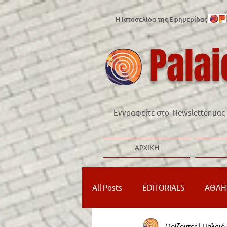
Η Ιστοσελίδα της Εφημερίδας
Palai
Εγγραφείτε στο Newsletter μας
ΑΡΧΙΚΗ
All Posts
EDITORIALS
ΑΘΛΗ
Ορίζοντες | Παλαι