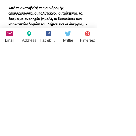
Από την καταβολή της συνδρομής 
απαλλάσσονται οι πολύτεκνοι, οι τρίτεκνοι, τα 
άτομα με αναπηρία (ΑμεΑ), οι δικαιούχοι των 
κοινωνικών δομών του Δήμου και οι άνεργοι,
 με 
την προσκόμιση των απαραίτητων 
δικαιολογητικών.
Email
Address
Facebook
Twitter
Pinterest
Για τα τμήματα της
 Γυναικείας και της Παιδικής – 
Νεανικής Χορωδίας,
η συνδρομή θα 
καταβάλλεται μετά την ακρόαση
 των 
ενδιαφερομένων από τη διευθύντρια των 
χορωδιών, ενώ 
για το τμήμα εκμάθησης πιάνου 
η πληρωμή θα πραγματοποιείται κατόπιν 
επικοινωνίας με την υπεύθυνη καθηγήτρια.
Η εξόφληση της συνδρομής γίνεται εφάπαξ είτε 
στο Ταμείο του Δήμου με χρεωστική ή πιστωτική 
κάρτα είτε μέσω κατάθεσης στον τραπεζικό 
λογαριασμό του Δήμου Παλαιού Φαλήρου.
Για περισσότερες πληροφορίες, οι 
ενδιαφερόμενοι μπορούν να απευθύνονται στην 
Υπηρεσία Πολιτισμού του Δήμου Παλαιού 
Φαλήρου ή να επικοινωνούν μέσω της 