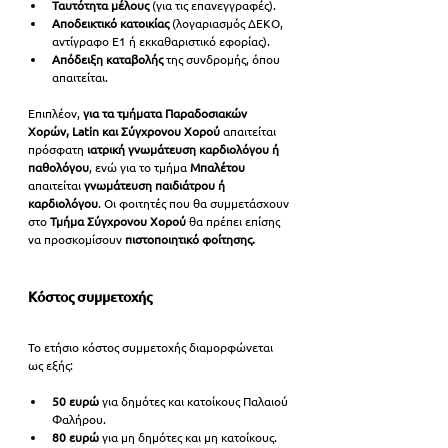
Ταυτότητα μέλους 
(για τις επανεγγραφές).
Αποδεικτικό κατοικίας
 (λογαριασμός ΔΕΚΟ, 
αντίγραφο Ε1 ή εκκαθαριστικό εφορίας).
Απόδειξη καταβολής 
της συνδρομής, όπου 
απαιτείται.
Επιπλέον, 
για τα τμήματα Παραδοσιακών 
Χορών, Latin και Σύγχρονου Χορού
 απαιτείται 
πρόσφατη 
ιατρική γνωμάτευση καρδιολόγου ή 
παθολόγου
, ενώ για το τμήμα 
Μπαλέτου 
απαιτείται 
γνωμάτευση παιδιάτρου ή 
καρδιολόγου
. Οι φοιτητές που θα συμμετάσχουν 
στο 
Τμήμα Σύγχρονου Χορού 
θα πρέπει επίσης 
να προσκομίσουν 
πιστοποιητικό φοίτησης.
Κόστος συμμετοχής
Το ετήσιο κόστος συμμετοχής διαμορφώνεται 
ως εξής:
50 ευρώ
 για δημότες και κατοίκους Παλαιού 
Φαλήρου.
80 ευρώ
 για μη δημότες και μη κατοίκους.