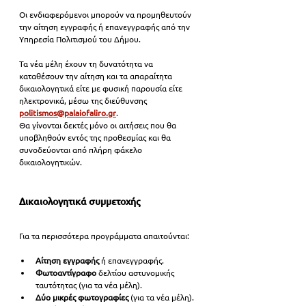
Οι ενδιαφερόμενοι μπορούν να προμηθευτούν 
την αίτηση εγγραφής ή επανεγγραφής από την 
Υπηρεσία Πολιτισμού του Δήμου.
Τα νέα μέλη έχουν τη δυνατότητα να 
καταθέσουν την αίτηση και τα απαραίτητα 
δικαιολογητικά είτε με φυσική παρουσία είτε 
ηλεκτρονικά, μέσω της διεύθυνσης 
politismos@palaiofaliro.gr
.
Θα γίνονται δεκτές μόνο οι αιτήσεις που θα 
υποβληθούν εντός της προθεσμίας και θα 
συνοδεύονται από πλήρη φάκελο 
δικαιολογητικών.
Δικαιολογητικά συμμετοχής
Για τα περισσότερα προγράμματα απαιτούνται:
Αίτηση εγγραφής
 ή επανεγγραφής.
Φωτοαντίγραφο 
δελτίου αστυνομικής 
ταυτότητας (για τα νέα μέλη).
Δύο μικρές φωτογραφίες
 (για τα νέα μέλη).