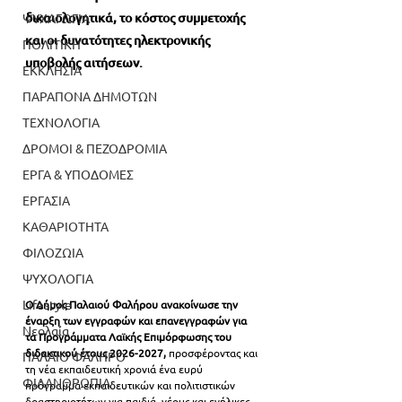
δικαιολογητικά, το κόστος συμμετοχής 
ΨΥΧΑΓΩΓΙΑ
και οι δυνατότητες ηλεκτρονικής 
ΠΟΛΙΤΙΚΗ
υποβολής αιτήσεων.
ΕΚΚΛΗΣΙΑ
ΠΑΡΑΠΟΝΑ ΔΗΜΟΤΩΝ
ΤΕΧΝΟΛΟΓΙΑ
ΔΡΟΜΟΙ & ΠΕΖΟΔΡΟΜΙΑ
ΕΡΓΑ & ΥΠΟΔΟΜΕΣ
ΕΡΓΑΣΙΑ
ΚΑΘΑΡΙΟΤΗΤΑ
ΦΙΛΟΖΩΙΑ
ΨΥΧΟΛΟΓΙΑ
Lifestyle
Ο Δήμος Παλαιού Φαλήρου ανακοίνωσε την 
έναρξη των εγγραφών και επανεγγραφών για 
Νεολαία
τα Προγράμματα Λαϊκής Επιμόρφωσης του 
διδακτικού έτους 2026-2027,
 προσφέροντας και 
ΠΑΛΑΙΟ ΦΑΛΗΡΟ
τη νέα εκπαιδευτική χρονιά ένα ευρύ 
ΦΙΛΑΝΘΡΩΠΙΑ
πρόγραμμα εκπαιδευτικών και πολιτιστικών 
δραστηριοτήτων για παιδιά, νέους και ενήλικες.