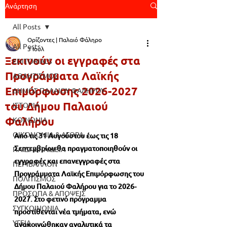
Ανάρτηση
All Posts
Ορίζοντες | Παλαιό Φάληρο
All Posts
3 Ιουλ
Ξεκινούν οι εγγραφές στα
EDITORIALS
Προγράμματα Λαϊκής
ΑΘΛΗΤΙΣΜΟΣ
Επιμόρφωσης 2026-2027
ΔΗΜΟΣ ΠΑΛΑΙΟΥ ΦΑΛΗΡΟΥ
του Δήμου Παλαιού
ΙΣΤΟΡΙΑ
Φαλήρου
ΚΟΙΝΩΝΙΑ
ΟΙΚΟΝΟΜΙΑ & ΑΓΟΡΑ
Από τις 31 Αυγούστου έως τις 18 
Σεπτεμβρίου θα πραγματοποιηθούν οι 
ΠΑΙΔΙ & ΠΑΙΔΕΙΑ
εγγραφές και επανεγγραφές στα 
ΠΕΡΙΒΑΛΛΟΝ
Προγράμματα Λαϊκής Επιμόρφωσης του 
ΠΟΛΙΤΙΣΜΟΣ
Δήμου Παλαιού Φαλήρου για το 2026-
ΠΡΟΣΩΠΑ & ΑΠΟΨΕΙΣ
2027. Στο φετινό πρόγραμμα 
ΣΥΓΚΟΙΝΩΝΙΑ
προστίθενται νέα τμήματα, ενώ 
ΥΓΕΙΑ
ανακοινώθηκαν αναλυτικά τα 