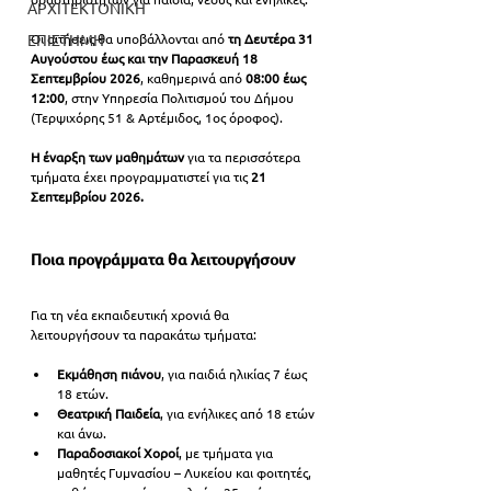
ΑΡΧΙΤΕΚΤΟΝΙΚΗ
ΕΠΙΣΤΗΜΗ
Οι αιτήσεις θα υποβάλλονται από 
τη Δευτέρα 31 
Αυγούστου έως και την Παρασκευή 18 
Σεπτεμβρίου 2026
, καθημερινά από 
08:00 έως 
12:00
, στην Υπηρεσία Πολιτισμού του Δήμου 
(Τερψιχόρης 51 & Αρτέμιδος, 1ος όροφος).
Η έναρξη των μαθημάτων
 για τα περισσότερα 
τμήματα έχει προγραμματιστεί για τις 
21 
Σεπτεμβρίου 2026.
Ποια προγράμματα θα λειτουργήσουν
Για τη νέα εκπαιδευτική χρονιά θα 
λειτουργήσουν τα παρακάτω τμήματα:
Εκμάθηση πιάνου
, για παιδιά ηλικίας 7 έως 
18 ετών.
Θεατρική Παιδεία
, για ενήλικες από 18 ετών 
και άνω.
Παραδοσιακοί Χοροί
, με τμήματα για 
μαθητές Γυμνασίου – Λυκείου και φοιτητές, 