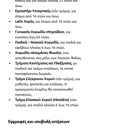
καθώς και για άτομα ηλικίας 25 ετών και 
άνω.
Εργαστήρι Υποκριτικής
 (νέο τμήμα), για 
άτομα από 16 ετών και άνω.
Latin Χορός
, για άτομα από 16 ετών και 
άνω.
Γυναικεία Χορωδία «Νηρηίδες»
, για 
γυναίκες έως 65 ετών.
Παιδική – Νεανική Χορωδία
, για παιδιά και 
εφήβους ηλικίας 6 έως 16 ετών.
Χορωδία «Ασημένιες Φωνές»
, που 
απευθύνεται στα μέλη των Λεσχών Φιλίας.
Τμήματα Κεντήματος και Πλεξίματος
, με 
παιδικό και τμήμα ενηλίκων, τα οποία 
προσφέρονται δωρεάν.
Τμήμα Σύγχρονου Χορού
 (νέο τμήμα), για 
μαθητές, φοιτητές και ενήλικες. Η 
ημερομηνία έναρξης θα ανακοινωθεί 
προσεχώς.
Τμήμα Κλασικού Χορού (Μπαλέτο)
 (νέο 
τμήμα), για παιδιά ηλικίας 6 έως 10 ετών.
Εγγραφές και υποβολή αιτήσεων