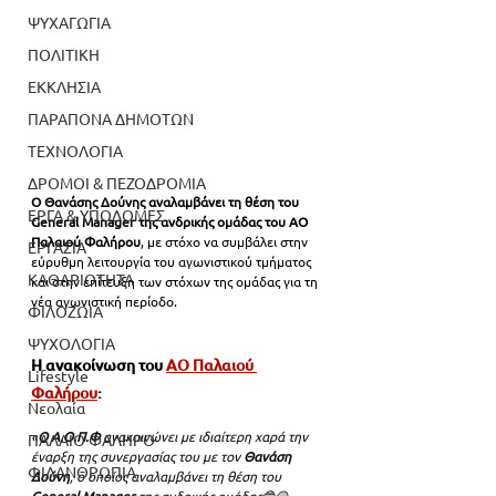
ΨΥΧΑΓΩΓΙΑ
ΠΟΛΙΤΙΚΗ
ΕΚΚΛΗΣΙΑ
ΠΑΡΑΠΟΝΑ ΔΗΜΟΤΩΝ
ΤΕΧΝΟΛΟΓΙΑ
ΔΡΟΜΟΙ & ΠΕΖΟΔΡΟΜΙΑ
Ο Θανάσης Δούνης αναλαμβάνει τη θέση του 
ΕΡΓΑ & ΥΠΟΔΟΜΕΣ
General Manager της ανδρικής ομάδας του ΑΟ 
Παλαιού Φαλήρου
, με στόχο να συμβάλει στην 
ΕΡΓΑΣΙΑ
εύρυθμη λειτουργία του αγωνιστικού τμήματος 
ΚΑΘΑΡΙΟΤΗΤΑ
και στην επίτευξη των στόχων της ομάδας για τη 
νέα αγωνιστική περίοδο.
ΦΙΛΟΖΩΙΑ
ΨΥΧΟΛΟΓΙΑ
Η ανακοίνωση του 
ΑΟ Παλαιού 
Lifestyle
Φαλήρου
:
Νεολαία
«
Ο Α.Ο.Π.Φ 
ανακοινώνει με ιδιαίτερη χαρά την 
ΠΑΛΑΙΟ ΦΑΛΗΡΟ
έναρξη της συνεργασίας του με τον 
Θανάση 
ΦΙΛΑΝΘΡΩΠΙΑ
Δούνη
, ο οποίος αναλαμβάνει τη θέση του 
General Manager 
της ανδρικής ομάδας🔵🟡