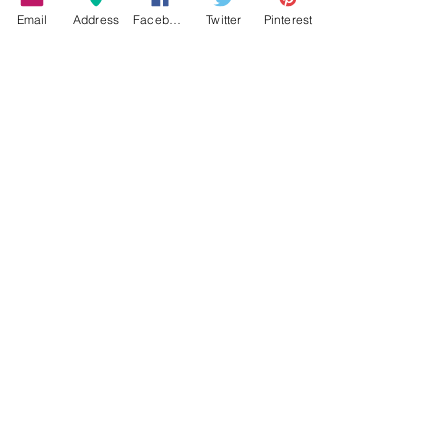
Email
Address
Facebook
Twitter
Pinterest
ΑΘΛΗΤΙΣΜΟΣ
ΠΑΛΑΙΟ ΦΑΛΗΡΟ
Εμφάνιση όλων
Σχετικές αναρτήσεις