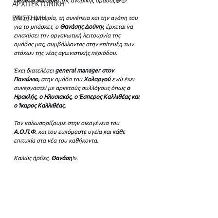
ΑΡΧΙΤΕΚΤΟΝΙΚΗ
ΕΠΙΣΤΗΜΗ
Με την εμπειρία, τη συνέπεια και την αγάπη του 
για το μπάσκετ, ο 
Θανάσης Δούνης
 έρχεται να 
ενισχύσει την οργανωτική λειτουργία της 
ομάδας μας, συμβάλλοντας στην επίτευξη των 
στόχων της νέας αγωνιστικής περιόδου.
Έχει διατελέσει 
general manager στον 
Πανιώνιο,
 στην ομάδα του 
Χολαργού 
ενώ έχει 
συνεργαστεί με αρκετούς συλλόγους όπως 
ο 
Ηρακλής, ο Ηλυσιακός, ο Έσπερος Καλλιθέας και 
ο Ίκαρος Καλλιθέας.
Τον καλωσορίζουμε στην οικογένεια του 
Α.Ο.Π.Φ.
 και του ευχόμαστε υγεία και κάθε 
επιτυχία στα νέα του καθήκοντα.
Καλώς ήρθες, 
Θανάση
!
».