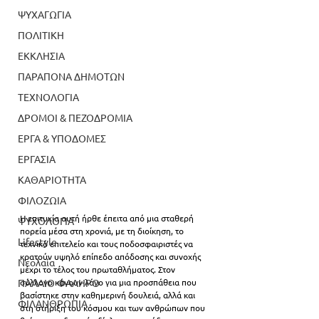
ΨΥΧΑΓΩΓΙΑ
ΠΟΛΙΤΙΚΗ
ΕΚΚΛΗΣΙΑ
ΠΑΡΑΠΟΝΑ ΔΗΜΟΤΩΝ
ΤΕΧΝΟΛΟΓΙΑ
ΔΡΟΜΟΙ & ΠΕΖΟΔΡΟΜΙΑ
ΕΡΓΑ & ΥΠΟΔΟΜΕΣ
ΕΡΓΑΣΙΑ
ΚΑΘΑΡΙΟΤΗΤΑ
ΦΙΛΟΖΩΙΑ
Η επιτυχία αυτή ήρθε έπειτα από μια σταθερή 
ΨΥΧΟΛΟΓΙΑ
πορεία μέσα στη χρονιά, με τη διοίκηση, το 
Lifestyle
τεχνικό επιτελείο και τους ποδοσφαιριστές να 
κρατούν υψηλό επίπεδο απόδοσης και συνοχής 
Νεολαία
μέχρι το τέλος του πρωταθλήματος. Στον 
ΠΑΛΑΙΟ ΦΑΛΗΡΟ
σύλλογο κάνουν λόγο για μια προσπάθεια που 
βασίστηκε στην καθημερινή δουλειά, αλλά και 
ΦΙΛΑΝΘΡΩΠΙΑ
στη στήριξη του κόσμου και των ανθρώπων που 