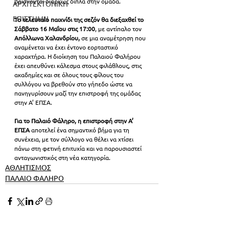
βρίσκονται διαρκώς δίπλα στην ομάδα.
ΑΡΧΙΤΕΚΤΟΝΙΚΗ
ΕΠΙΣΤΗΜΗ
Το τελευταίο παιχνίδι της σεζόν θα διεξαχθεί το 
Σάββατο 16 Μαΐου στις 17:00
, με αντίπαλο τον 
Απόλλωνα Χαλανδρίου,
 σε μια αναμέτρηση που 
αναμένεται να έχει έντονο εορταστικό 
χαρακτήρα. Η διοίκηση του Παλαιού Φαλήρου 
έχει απευθύνει κάλεσμα στους φιλάθλους, στις 
ακαδημίες και σε όλους τους φίλους του 
συλλόγου να βρεθούν στο γήπεδο ώστε να 
πανηγυρίσουν μαζί την επιστροφή της ομάδας 
στην Α’ ΕΠΣΑ.
Για το Παλαιό Φάληρο, η επιστροφή στην Α’ 
ΕΠΣΑ
 αποτελεί ένα σημαντικό βήμα για τη 
συνέχεια, με τον σύλλογο να θέλει να χτίσει 
πάνω στη φετινή επιτυχία και να παρουσιαστεί 
ανταγωνιστικός στη νέα κατηγορία.
ΑΘΛΗΤΙΣΜΟΣ
ΠΑΛΑΙΟ ΦΑΛΗΡΟ