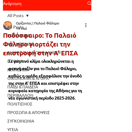
Ανάρτηση
All Posts
Ορίζοντες | Παλαιό Φάληρο
All Posts
14 Μαΐ
Ποδόσφαιρο: Το Παλαιό
EDITORIALS
Φάληρο γιορτάζει την
ΑΘΛΗΤΙΣΜΟΣ
επιστροφή στην Α’ ΕΠΣΑ
ΔΗΜΟΣ ΠΑΛΑΙΟΥ ΦΑΛΗΡΟΥ
ΙΣΤΟΡΙΑ
Σε γιορτινό κλίμα ολοκληρώνεται η 
φετινή σεζόν για το Παλαιό Φάληρο, 
ΚΟΙΝΩΝΙΑ
καθώς η ομάδα εξασφάλισε την άνοδό 
ΟΙΚΟΝΟΜΙΑ & ΑΓΟΡΑ
της στην Α’ ΕΠΣΑ και επιστρέφει στην 
ΠΑΙΔΙ & ΠΑΙΔΕΙΑ
κορυφαία κατηγορία της Αθήνας για τη 
ΠΕΡΙΒΑΛΛΟΝ
νέα αγωνιστική περίοδο 2025-2026.
ΠΟΛΙΤΙΣΜΟΣ
ΠΡΟΣΩΠΑ & ΑΠΟΨΕΙΣ
ΣΥΓΚΟΙΝΩΝΙΑ
ΥΓΕΙΑ