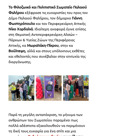
Το Φιλοζωικό και Πολιτιστικό Σωματείο Παλαιού 
Φαλήρου
 εξέφρασε τις ευχαριστίες του προς τον 
Δήμο Παλαιού Φαλήρου, τον δήμαρχο 
Γιάννη 
Φωστηρόπουλο
 και τον Περιφερειάρχη Αττικής 
Νίκο Χαρδαλιά
. Ιδιαίτερη αναφορά έγινε επίσης 
στη Θεματική Αντιπεριφερειάρχη Αλσών – 
Πάρκων & Υγείας Ζώων της Περιφέρειας 
Αττικής, κα 
Μωραϊτάκη-Πίκρου
, στην κα 
Βούλτεψη
, αλλά και στους υπόλοιπους εκθέτες 
και εθελοντές που συνέβαλαν στην επιτυχία της 
διοργάνωσης.
Παρά τη μεγάλη ανταπόκριση, το μήνυμα των 
ανθρώπων του Σωματείου παραμένει πως 
πολλά αδέσποτα εξακολουθούν να περιμένουν 
τη δική τους ευκαιρία για ένα σπίτι και μια 