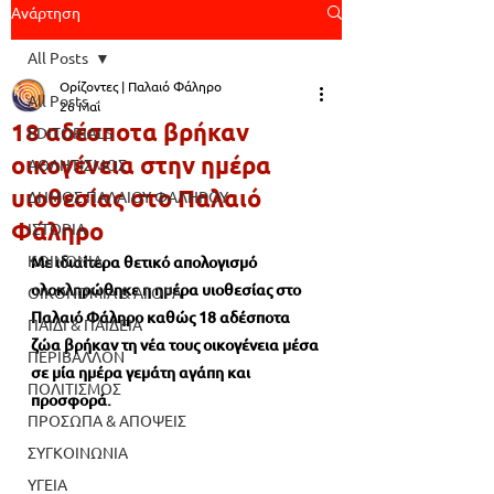
Ανάρτηση
All Posts
Ορίζοντες | Παλαιό Φάληρο
All Posts
26 Μαΐ
18 αδέσποτα βρήκαν
EDITORIALS
οικογένεια στην ημέρα
ΑΘΛΗΤΙΣΜΟΣ
υιοθεσίας στο Παλαιό
ΔΗΜΟΣ ΠΑΛΑΙΟΥ ΦΑΛΗΡΟΥ
Φάληρο
ΙΣΤΟΡΙΑ
ΚΟΙΝΩΝΙΑ
Με ιδιαίτερα θετικό απολογισμό 
ολοκληρώθηκε η ημέρα υιοθεσίας στο 
ΟΙΚΟΝΟΜΙΑ & ΑΓΟΡΑ
Παλαιό Φάληρο καθώς 18 αδέσποτα 
ΠΑΙΔΙ & ΠΑΙΔΕΙΑ
ζώα βρήκαν τη νέα τους οικογένεια μέσα 
ΠΕΡΙΒΑΛΛΟΝ
σε μία ημέρα γεμάτη αγάπη και 
ΠΟΛΙΤΙΣΜΟΣ
προσφορά.
ΠΡΟΣΩΠΑ & ΑΠΟΨΕΙΣ
ΣΥΓΚΟΙΝΩΝΙΑ
ΥΓΕΙΑ