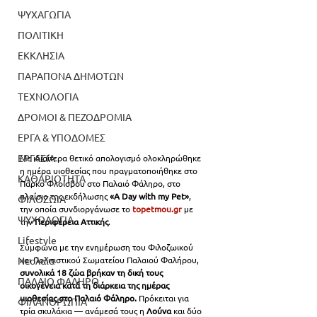
ΨΥΧΑΓΩΓΙΑ
ΠΟΛΙΤΙΚΗ
ΕΚΚΛΗΣΙΑ
ΠΑΡΑΠΟΝΑ ΔΗΜΟΤΩΝ
ΤΕΧΝΟΛΟΓΙΑ
ΔΡΟΜΟΙ & ΠΕΖΟΔΡΟΜΙΑ
ΕΡΓΑ & ΥΠΟΔΟΜΕΣ
ΕΡΓΑΣΙΑ
Με ιδιαίτερα θετικό απολογισμό ολοκληρώθηκε 
η ημέρα υιοθεσίας που πραγματοποιήθηκε στο 
ΚΑΘΑΡΙΟΤΗΤΑ
Πάρκο Φλοίσβου στο Παλαιό Φάληρο, στο 
πλαίσιο της εκδήλωσης 
«A Day with my Pet»
, 
ΦΙΛΟΖΩΙΑ
την οποία συνδιοργάνωσε το 
topetmou.gr
 με 
ΨΥΧΟΛΟΓΙΑ
την 
Περιφέρεια Αττικής
.
Lifestyle
Σύμφωνα με την ενημέρωση του Φιλοζωικού 
Νεολαία
και Πολιτιστικού Σωματείου Παλαιού Φαλήρου,
συνολικά 18 ζώα βρήκαν τη δική τους 
ΠΑΛΑΙΟ ΦΑΛΗΡΟ
οικογένεια κατά τη διάρκεια της ημέρας 
υιοθεσίας στο Παλαιό Φάληρο. 
Πρόκειται για 
ΦΙΛΑΝΘΡΩΠΙΑ
τρία σκυλάκια — ανάμεσά τους η 
Λούνα 
και δύο 