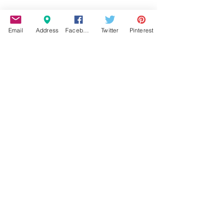
Email
Address
Facebook
Twitter
Pinterest
ΦΙΛΟΖΩΙΑ
Εμφάνιση όλων
Σχετικές αναρτήσεις