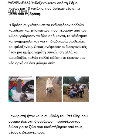
ΑΡΧΙΤΕΚΤΟΝΙΚΗ
σκυλάκια που φιλοξενούνταν από τη 
Σάμο 
— 
καθώς και 15 γατάκια, που βρήκαν νέο σπίτι 
ΕΠΙΣΤΗΜΗ
μέσα από τη δράση
.
Η δράση συγκέντρωσε το ενδιαφέρον πολλών 
κατοίκων και επισκεπτών, που πέρασαν από τον 
χώρο, γνώρισαν τα ζώα από κοντά, τα χάιδεψαν 
και ενημερώθηκαν για τη διαδικασία υιοθεσίας 
και φιλοξενίας. Όπως ανέφεραν οι διοργανωτές, 
ήταν μια ημέρα γεμάτη συγκίνηση αλλά και 
αισιοδοξία, καθώς πολλά αδέσποτα έκαναν μια 
νέα αρχή σε ένα μόνιμο σπίτι.
Ξεχωριστή ήταν και η συμβολή του
 Pet City
, που 
συμμετείχε στη διοργάνωση προσφέροντας 
δώρα για τα ζώα που υιοθετήθηκαν από τους 
νέους κηδεμόνες τους.