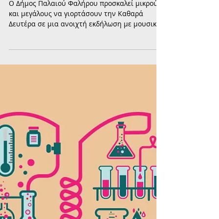
Φάληρο: Χαρταετοί, μουσική και
σαρακοστιανά στο Πάρκο
Φλοίσβου
Ο Δήμος Παλαιού Φαλήρου προσκαλεί μικρούς
και μεγάλους να γιορτάσουν την Καθαρά
Δευτέρα σε μια ανοιχτή εκδήλωση με μουσική,
χορό και σαρακοστιανές γεύσεις. Σε
συνεργασία με το Τμήμα Παιδείας και
Κοινωνικής Αρωγής, οργανώνει εορταστικές
δράσεις για την έναρξη της Σαρακοστής, δίπλα
στη θάλασσα.