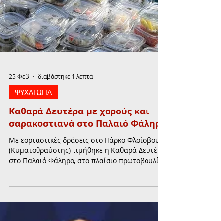
25 Φεβ
διαβάστηκε 1 λεπτά
ΨΥΧΑΓΩΓΙΑ
Καθαρά Δευτέρα με χορούς και
σαρακοστιανά στο Παλαιό Φάληρο
Με εορταστικές δράσεις στο Πάρκο Φλοίσβου
(Κυματοθραύστης) τιμήθηκε η Καθαρά Δευτέρα
στο Παλαιό Φάληρο, στο πλαίσιο πρωτοβουλίας
του Δήμου και του Τμήματος Παιδείας και
Κοινωνικής Αρωγής.