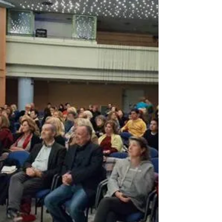
φιλανθρωπική συναυλία στο NOX στο Παλαιό
Φάληρο με στόχο την οικονομική ενίσχυση της
Στέγης Θηλέων «Άγιος Αλέξανδρος» με τον
Αντώνη Ρέμο και τη Δέσποινα Βανδή