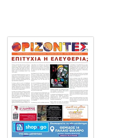
μηνιαία τοπική εφημερίδα
στο Παλαιό Φάληρο,
που διανέμεται δωρεάν
πόρτα-πόρτα
σε 10.000 αντίτυπα.